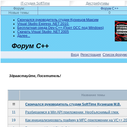
IT-студия SoftTime
Дистрибутивы
Форум:
Форум C++
Новые темы:
0
Скончался руководитель студии Кузнецов Максим
Visual Studio Express .NET 2010.
Бесплатная среда Dev-C++ (Порт GCC под Windows)
Скачать Visual Studio .NET 2005
Далее...
Форум C++
Вход
Регистрация
Список форум
Здравствуйте, Посетитель!
Название темы
!!!
Скончался руководитель студии SoftTime Кузнецов М.В.
11
Разбираемся в Win API приложении. Необъяснимый глюк.
19
Как инициализировать графику в MFC-приложении на VC++ 2