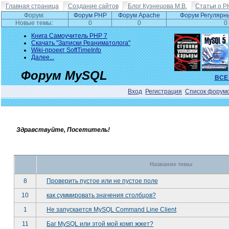
Главная страница
Создание сайтов
Блог Кузнецова М.В.
Статьи о P
Форум:
Форум PHP
Форум Apache
Форум Регулярн
Новые темы:
0
0
0
Книга Самоучитель PHP 7
Скачать "Записки Реаниматолога"
Wiki-проект SoftTimeInfo
Далее...
Форум MySQL
ВСЕ
Вход
Регистрация
Список форум
Здравствуйте, Посетитель!
Название темы
8
Проверить пустое или не пустое поле
10
как суммировать значения столбцов?
1
Не запускается MySQL Command Line Client
11
Баг MySQL или этой мой комп жжет?