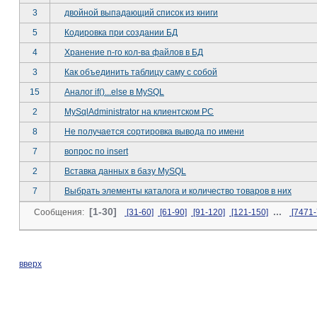
3
двойной выпадающий список из книги
5
Кодировка при создании БД
4
Хранение n-го кол-ва файлов в БД
3
Как объединить таблицу саму с собой
15
Аналог if()...else в MySQL
2
MySqlAdministrator на клиентском PC
8
Не получается сортировка вывода по имени
7
вопрос по insert
2
Вставка данных в базу MySQL
7
Выбрать элементы каталога и количество товаров в них
[1-30]
...
Сообщения:
[31-60]
[61-90]
[91-120]
[121-150]
[7471-
вверх