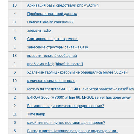
10
Архивация базы средствами phpMyAdmin
4
Проблема с вставкой данных
11
Подсчет кол-во сообщений
4
элемент radio
5
Сортировка по дате-времени.
1
занесение структуры сайта - в базу
18
вывести только 5 сообщений
1
проблема с $cfg['blowfish_secret']
6
Удаление таблиц к которым не обращались более 50 дней
10
количество символов в поле
3
Можно ли средствами ТОЛЬКО JavaScript работать с базой My
2
ERROR 2006 (HY000) at line 66: MySQL server has gone away
2
Возможно ли динамическое представление?
11
Timestamp
6
какой тип поля лучше поставить для пароля?
5
Вывод в цикле Название разделов, с подразделами..