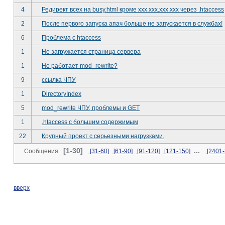
4
Редирект всех на busy.html кроме ххх.ххх.ххх.ххх через .htaccess
2
После первого запуска апач больше не запускается в службах!
6
Проблема с htaccess
1
Не загружается страница сервера
1
Не работает mod_rewrite?
9
ссылка ЧПУ
1
DirectoryIndex
5
mod_rewrite ЧПУ, проблемы и GET
1
.htaccess с большим содержимым
22
Крупный проект с серьезными нагрузками.
[1-30]
...
Сообщения:
[31-60]
[61-90]
[91-120]
[121-150]
[2401-
вверх