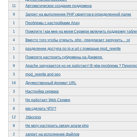
11
Автоматическое создание поддомена
9
Запрет на выполнение PHP скриптов в определенной папке
1
Проблемы с настройками Апач
1
Помогите ! как мне на моем Сервере включить поддержку табли
4
Вместо того чтобы открыть .php - предлагает загрузить... :о(
1
разделение доступа по ip и url с помощью mod_rewrite
1
Помогите настроить субдомены на Дэнвере.
9
Apache запускается но не работает! В чём проблема ? Перепро
3
mod_rewrite and seo
16
Дружественный формат URL
3
Настройка сервака
1
Не работает Web Сервер
8
как сделать ЧПУ?
12
.htaccess
8
Не могу настроить связку апачи-php
2
запрет на исполнение файлов