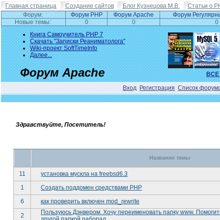
Главная страница
Создание сайтов
Блог Кузнецова М.В.
Статьи о P
Форум:
Форум PHP
Форум Apache
Форум Регулярн
Новые темы:
0
0
0
Книга Самоучитель PHP 7
Скачать "Записки Реаниматолога"
Wiki-проект SoftTimeInfo
Далее...
Форум Apache
ВСЕ
Вход
Регистрация
Список форум
Здравствуйте, Посетитель!
Название темы
11
установка мускла на freebsd6.3
1
Создать поддомен средствами PHP
6
как проверить включен mod_rewrite
Пользуюсь Дэнвером. Хочу переименовать папку www. Помогите
2
другой папкой раборал.