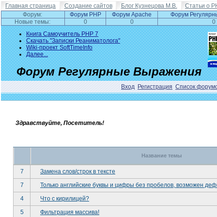
Главная страница
Создание сайтов
Блог Кузнецова М.В.
Статьи о P
Форум:
Форум PHP
Форум Apache
Форум Регулярн
Новые темы:
0
0
0
Книга Самоучитель PHP 7
Скачать "Записки Реаниматолога"
Wiki-проект SoftTimeInfo
Далее...
Форум Регулярные Выражения
Вход
Регистрация
Список форум
Здравствуйте, Посетитель!
Название темы
7
Замена слов/строк в тексте
7
Только английские буквы и цифры без пробелов, возможен деф
4
Что с кирилицей?
5
Фильтрация массива!