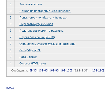
4
Закрыть все теги
3
Ссылка на повторение куска шаблона.
2
Поиск тегов <noindex> ... </noindex>
8
Вырезать букву и символ
7
Подстановка элемента массива...
2
Строка без слеша (POSIX)
9
Определить русские буквы или латинские
5
От /s[0-9]/s до $.
2
Дата и время
4
Очистка HTML тегов
[121-150]
Сообщения:
[1-30]
[31-60]
[61-90]
[91-120]
[151-180]
вверх