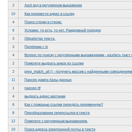
2
Ascii код в регулярном выражении
10
Как перевести адрес в ссылку
4
Поиск строки в строке.
6
Условие: то есть, то нет. Рамдомный порядок
3
Обработка текста.
3
Проблема с \n
4
Вопрос по поиску с регулярными выражениями - разбить текст
2
Помогите выдрать анкор из ссылки
2
preg_match_all () - получить массив с найденными совпадения
11
Парсер дампа базы данных
1
парсер rtf
4
выдрать адрес картинки
6
Как с помощью ссылки передать переменную?
8
Преобразование гиперссылок в тексте
12
Помогите с регулярным выражением.
10
Поиск адреса электронной почты в тексте