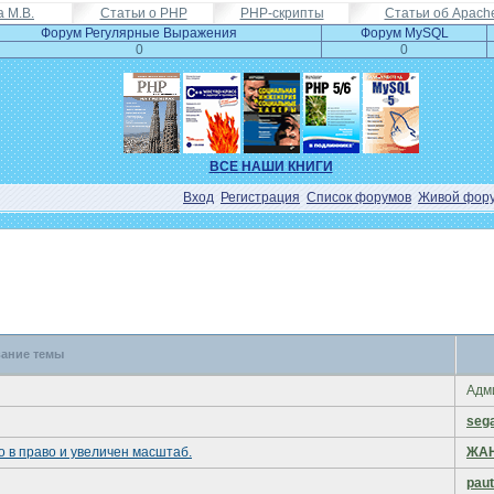
а М.В.
Статьи о PHP
PHP-скрипты
Статьи об Apach
Форум Регулярные Выражения
Форум MySQL
0
0
ВСЕ НАШИ КНИГИ
Вход
Регистрация
Список форумов
Живой фор
вание темы
Адм
seg
о в право и увеличен масштаб.
ЖА
paut