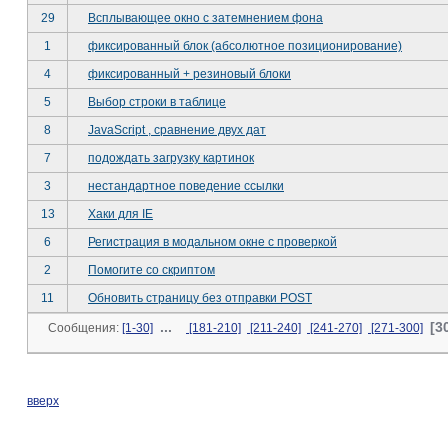
29
Всплывающее окно с затемнением фона
1
фиксированный блок (абсолютное позиционирование)
4
фиксированный + резиновый блоки
5
Выбор строки в таблице
8
JavaScript , сравнение двух дат
7
подождать загрузку картинок
3
нестандартное поведение ссылки
13
Хаки для IE
6
Регистрация в модальном окне с проверкой
2
Помогите со скриптом
11
Обновить страницу без отправки POST
...
[3
Сообщения:
[1-30]
[181-210]
[211-240]
[241-270]
[271-300]
вверх