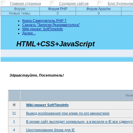
Главная страница
Создание сайтов
Блог Кузнецов
Форум:
Форум PHP
Форум Apache
Новые темы:
0
0
Книга Самоучитель PHP 7
Скачать "Записки Реаниматолога"
Wiki-проект SoftTimeInfo
Далее...
HTML+CSS+JavaScript
Здравствуйте, Посетитель!
Наз
!!!
Wiki-проект SoftTimeInfo
11
Вывод изображения при клике по его миниатюре
1
В хроме сайт выглядит нормально, а в мозиле и IE все сдвинут
4
Центрирование блока для IE