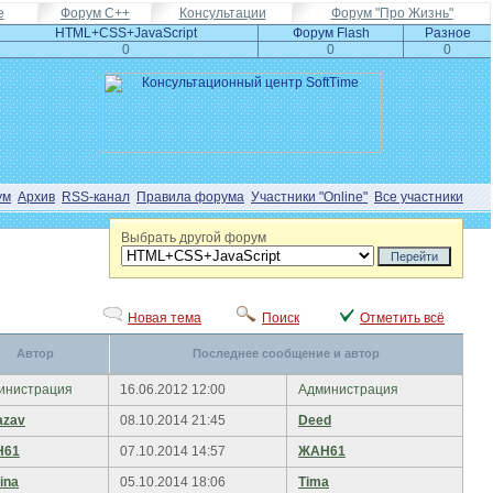
e
Форум С++
Консультации
Форум "Про Жизнь"
HTML+CSS+JavaScript
Форум Flash
Разное
0
0
0
ум
Архив
RSS-канал
Правила форума
Участники "Online"
Все участники
Выбрать другой форум
Новая тема
Поиск
Отметить всё
Автор
Последнее сообщение и автор
инистрация
16.06.2012 12:00
Администрация
azav
08.10.2014 21:45
Deed
Н61
07.10.2014 14:57
ЖАН61
ina
05.10.2014 18:06
Tima