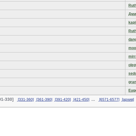
Rut
Дми
kapi
Rut
dan
moo
mir
oleg
sed
gra
Eug
01-330]
...
[331-360]
[361-390]
[391-420]
[421-450]
[6571-6577]
[архив]