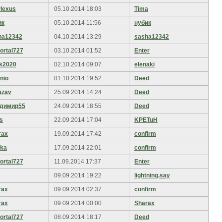
lexus
05.10.2014 18:03
Tima
ик
05.10.2014 11:56
нубик
ha12342
04.10.2014 13:29
sasha12342
ortal727
03.10.2014 01:52
Enter
k2020
02.10.2014 09:07
elenaki
inio
01.10.2014 19:52
Deed
azav
25.09.2014 14:24
Deed
димир55
24.09.2014 18:55
Deed
s
22.09.2014 17:04
KPETuH
rax
19.09.2014 17:42
confirm
ika
17.09.2014 22:01
confirm
ortal727
11.09.2014 17:37
Enter
09.09.2014 19:22
lightning.say
rax
09.09.2014 02:37
confirm
rax
09.09.2014 00:00
Sharax
ortal727
08.09.2014 18:17
Deed