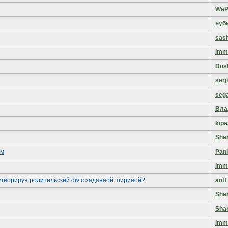
WeP
нуб
sas
imm
Dus
serj
seg
Вла
kipe
Sha
ым
Pan
imm
 игнорируя родительский div с заданной шириной?
antf
Sha
Sha
imm