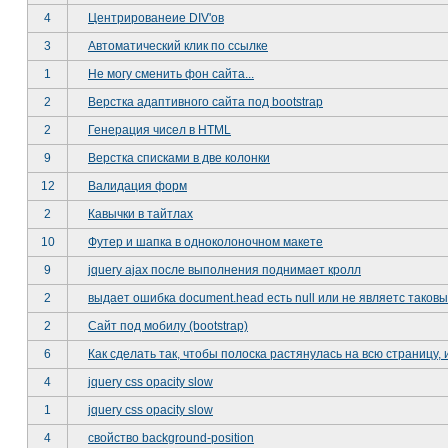
4
Центрированеие DIV'ов
3
Автоматический клик по ссылке
1
Не могу сменить фон сайта...
2
Верстка адаптивного сайта под bootstrap
2
Генерация чисел в HTML
9
Верстка списками в две колонки
12
Валидация форм
2
Кавычки в тайтлах
10
Футер и шапка в одноколоночном макете
9
jquery ajax после выполнения поднимает кролл
2
выдает ошибка document.head есть null или не являетс таков
2
Сайт под мобилу (bootstrap)
6
Как сделать так, чтобы полоска растянулась на всю страницу,
4
jquery css opacity slow
1
jquery css opacity slow
4
свойство background-position