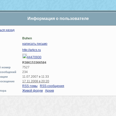
Информация о пользователе
ься назад
Buhen
написать письмо
http://arkcs.ru
44470930
R386153366584
7527
й номер
234
 сообщений
11.07.2007 в 11:33
рации
17.11.2008 в 20:20
посещение
RSS-темы
RSS-сообщения
Живой форум
Архив
тора