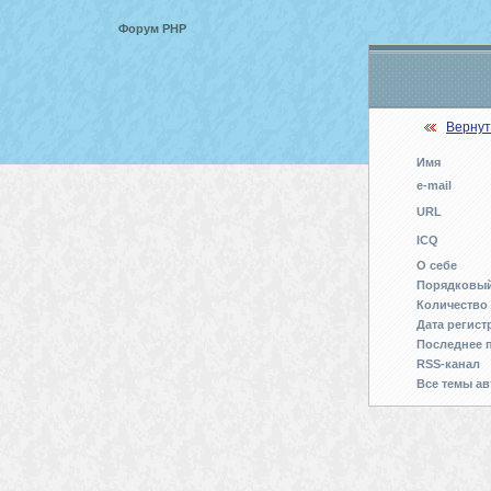
Форум PHP
Вернут
Имя
e-mail
URL
ICQ
О себе
Порядковы
Количество
Дата регист
Последнее 
RSS-канал
Все темы ав