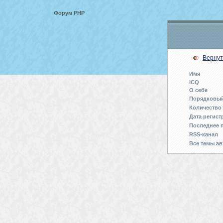
Форум PHP
Вернут
Имя
ICQ
О себе
Порядковы
Количество
Дата регист
Последнее 
RSS-канал
Все темы ав