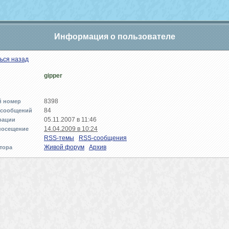
Информация о пользователе
ься назад
gipper
8398
й номер
84
 сообщений
05.11.2007 в 11:46
рации
14.04.2009 в 10:24
посещение
RSS-темы
RSS-сообщения
Живой форум
Архив
тора