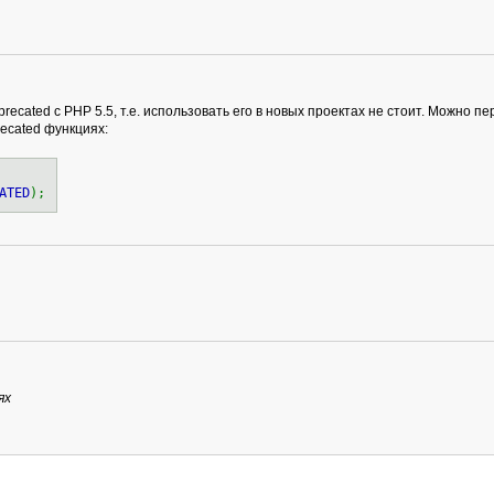
recated с PHP 5.5, т.е. использовать его в новых проектах не стоит. Можно пе
ecated функциях:
ATED
);
ях