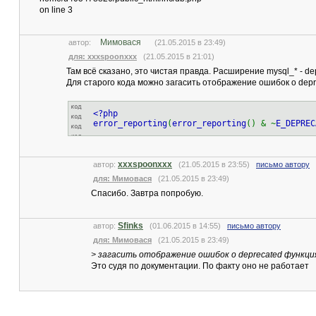
on line 3
Мимовася
автор:
(21.05.2015 в 23:49)
для: xxxspoonxxx
(21.05.2015 в 21:01)
Там всё сказано, это чистая правда. Расширение mysql_* - dep
Для старого кода можно загасить отображение ошибок о depr
<?php
error_reporting
(
error_reporting
() & ~
E_DEPREC
xxxspoonxxx
автор:
(21.05.2015 в 23:55)
письмо автору
для: Мимовася
(21.05.2015 в 23:49)
Спасибо. Завтра попробую.
Sfinks
автор:
(01.06.2015 в 14:55)
письмо автору
для: Мимовася
(21.05.2015 в 23:49)
> загасить отображение ошибок о deprecated функци
Это судя по документации. По факту оно не работает