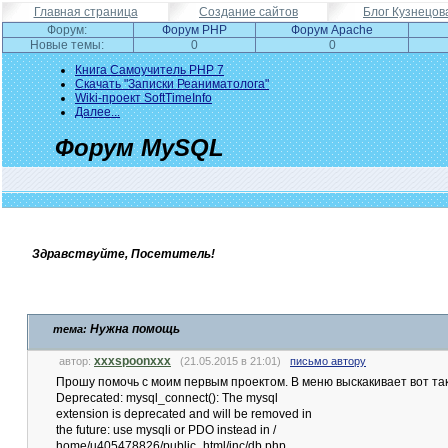
Главная страница
Создание сайтов
Блог Кузнецов
Форум:
Форум PHP
Форум Apache
Новые темы:
0
0
Книга Самоучитель PHP 7
Скачать "Записки Реаниматолога"
Wiki-проект SoftTimeInfo
Далее...
Форум MySQL
Здравствуйте, Посетитель!
Нужна помощь
тема:
xxxspoonxxx
автор:
(21.05.2015 в 21:01)
письмо автору
Прошу помочь с моим первым проектом. В меню выскакивает вот та
Deprecated: mysql_connect(): The mysql
extension is deprecated and will be removed in
the future: use mysqli or PDO instead in /
home/u405478826/public_html/inc/db.php