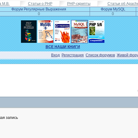
а М.В.
Статьи о PHP
PHP-скрипты
Статьи об Apach
Форум Регулярные Выражения
Форум MySQL
0
0
ВСЕ НАШИ КНИГИ
Вход
Регистрация
Список форумов
Живой фор
кая запись