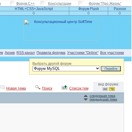
e
Форум С++
Консультации
Форум "Про Жизнь"
HTML+CSS+JavaScript
Форум Flash
Разное
0
0
0
ум
Архив
RSS-канал
Правила форума
Участники "Online"
Все участники
Выбрать другой форум
вид форума:
Новая тема
Поиск
Список тем
следующая тема
предыдущая тема