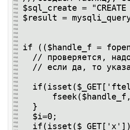
$sql_create = "CREATE
$result = mysqli_quer
if (($handle_f = fope
// проверяется, надо 
// если да, то указа
if(isset($_GET['ftel
fseek($handle_f,$_
}
$i=0;
if(isset($_GET['x']