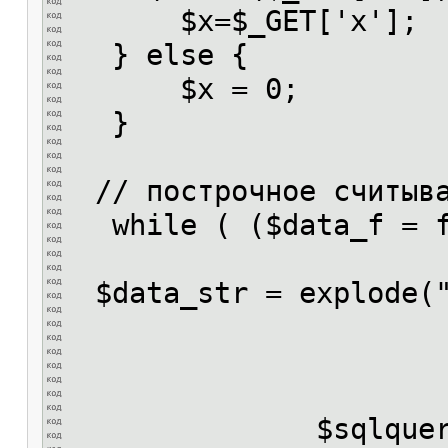
$x=$_GET['x'];
} else {
$x = 0;
}
// построчное считыва
while ( ($data_f = fg
$data_str = explode("
$sqlquery = "INSER