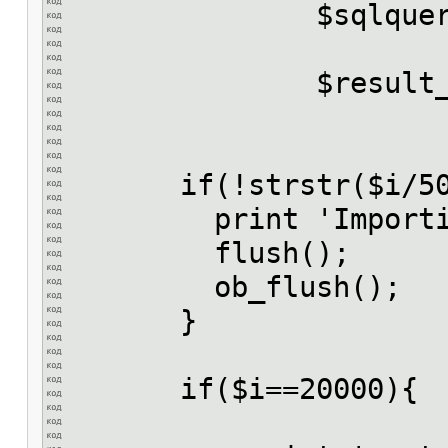
$sqlquery .= '
$result_ins = @m
if(!strstr($i/500
print 'Importing r
flush();
ob_flush();
}
if($i==20000){