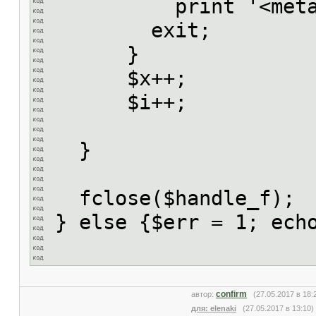
print '<meta http-eq
exit;
}
$x++;
$i++;
}
fclose($handle_f);
} else {$err = 1; ech
confirm
автор:
(27.05.2017 в 18
для: elenaki
(27.05.2017 в 13:10)