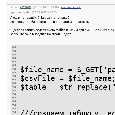
elenaki
автор:
(27.05.2017 в 13:10)
письмо автору
для: ru_spaik
(27.05.2017 в 10:53)
А если нет ошибки? Загружать не надо?
Записать в файл просто - открыть, записать, закрыть.
Я делала запись содержимого файла в базу и при очень больших объе
записывала, а выводила на экран. Надо?
$file_name = $_GET['
$csvFile = $file_name
$table = str_replace(
///создаем таблицу, е