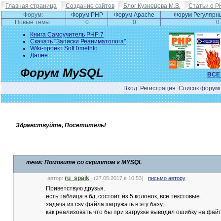
Главная страница
Создание сайтов
Блог Кузнецова М.В.
Статьи о P
Форум:
Форум PHP
Форум Apache
Форум Регулярн
Новые темы:
0
0
0
Книга Самоучитель PHP 7
Скачать "Записки Реаниматолога"
Wiki-проект SoftTimeInfo
Далее...
Форум MySQL
ВСЕ
Вход
Регистрация
Список форум
Здравствуйте, Посетитель!
Помогите со скриптом к MYSQL
тема:
ru_spaik
автор:
(27.05.2017 в 10:53)
письмо автору
Приветствую друзья.
есть таблица в бд, состоит из 5 колонок, все текстовые.
задача из csv файла загружать в эту базу,
как реализовать что бы при загрузке выводил ошибку на файл