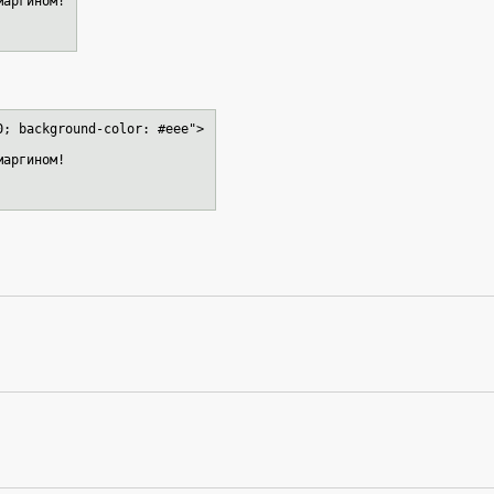
аргином!
0; background-color: #eee">
аргином!