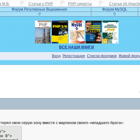
а М.В.
Статьи о PHP
PHP-скрипты
Статьи об Apach
Форум Регулярные Выражения
Форум MySQL
0
0
ВСЕ НАШИ КНИГИ
Вход
Регистрация
Список форумов
Живой фор
терял свою серую зону вместе с маргином своего «младшего брата»:
e">
px 0">