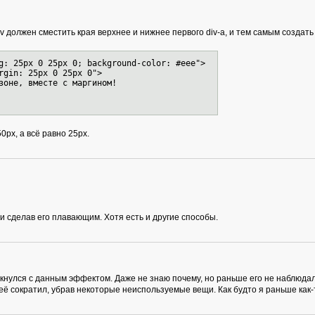
v должен сместить края верхнее и нижнее первого div-а, и тем самым создать о
ng: 25px 0 25px 0; background-color: #eee">
gin: 25px 0 25px 0">
не, вместе с маргином!
0px, а всё равно 25px.
и сделав его плавающим. Хотя есть и другие способы.
кнулся с данным эффектом. Даже не знаю почему, но раньше его не наблюдал
ё сократил, убрав некоторые неиспользуемые вещи. Как будто я раньше как-т