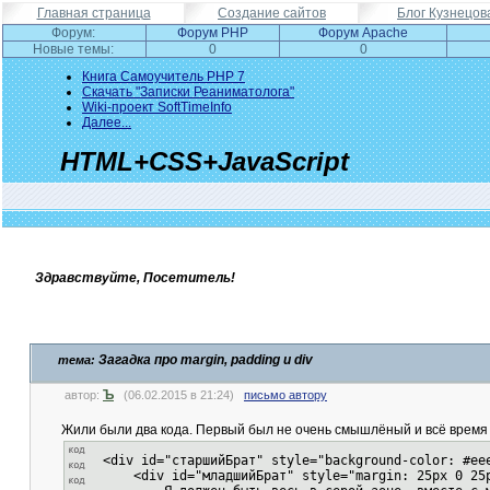
Главная страница
Создание сайтов
Блог Кузнецов
Форум:
Форум PHP
Форум Apache
Новые темы:
0
0
Книга Самоучитель PHP 7
Скачать "Записки Реаниматолога"
Wiki-проект SoftTimeInfo
Далее...
HTML+CSS+JavaScript
Здравствуйте, Посетитель!
Загадка про margin, padding и div
тема:
Ъ
автор:
(06.02.2015 в 21:24)
письмо автору
Жили были два кода. Первый был не очень смышлёный и всё время 
<div id="старшийБрат" style="background-color: #ee
<div id="младшийБрат" style="margin: 25px 0 25