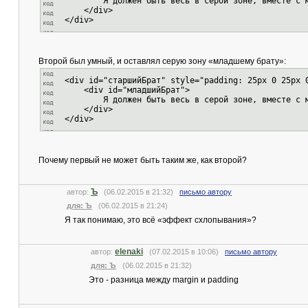
Я должен быть весь в серой зоне, вместе с м
</div>
</div>
Второй был умный, и оставлял серую зону «младшему брату»:
<div id="старшийБрат" style="padding: 25px 0 25px 
<div id="младшийБрат">
Я должен быть весь в серой зоне, вместе с м
</div>
</div>
Почему первый не может быть таким же, как второй?
Ъ
автор:
(06.02.2015 в 21:32)
письмо автору
для: Ъ
(06.02.2015 в 21:24)
Я так понимаю, это всё «эффект схлопывания»?
elenaki
автор:
(07.02.2015 в 10:06)
письмо автору
для: Ъ
(06.02.2015 в 21:32)
Это - разница между margin и padding