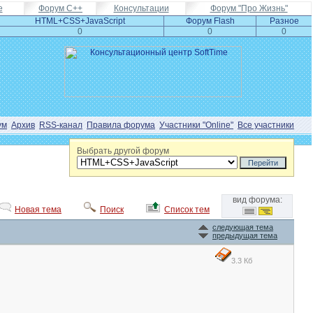
e
Форум С++
Консультации
Форум "Про Жизнь"
HTML+CSS+JavaScript
Форум Flash
Разное
0
0
0
ум
Архив
RSS-канал
Правила форума
Участники "Online"
Все участники
Выбрать другой форум
вид форума:
Новая тема
Поиск
Список тем
следующая тема
предыдущая тема
3.3 Кб