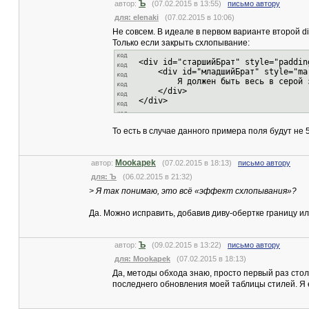
Ъ
автор:
(07.02.2015 в 13:55)
письмо автору
для: elenaki
(07.02.2015 в 10:06)
Не совсем. В идеале в первом варианте второй di
Только если закрыть схлопывание:
<div id="старшийБрат" style="paddi
<div id="младшийБрат" style="mar
Я должен быть весь в серой зо
</div>
</div>
То есть в случае данного примера поля будут не 5
Mookapek
автор:
(07.02.2015 в 18:13)
письмо автору
для: Ъ
(06.02.2015 в 21:32)
> Я так понимаю, это всё «эффект схлопывания»?
Да. Можно исправить, добавив диву-обертке границу ил
Ъ
автор:
(09.02.2015 в 13:22)
письмо автору
для: Mookapek
(07.02.2015 в 18:13)
Да, методы обхода знаю, просто первый раз стол
последнего обновления моей таблицы стилей. Я е