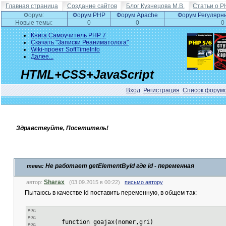
Главная страница
Создание сайтов
Блог Кузнецова М.В.
Статьи о P
Форум:
Форум PHP
Форум Apache
Форум Регулярн
Новые темы:
0
0
0
Книга Самоучитель PHP 7
Скачать "Записки Реаниматолога"
Wiki-проект SoftTimeInfo
Далее...
HTML+CSS+JavaScript
Вход
Регистрация
Список форум
Здравствуйте, Посетитель!
Не работает getElementById где id - переменная
тема:
Sharax
автор:
(03.09.2015 в 00:22)
письмо автору
Пытаюсь в качестве id поставить переменную, в общем так:
function goajax(nomer,gri)