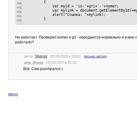
{
var myid = 'in-'+gri+'-'+nomer;
var mylink = document.getElementById(+myi
alert("Ссылка: "+mylink);
}
Не работает. Проверял nomer и gri - передаются нормально и в мое сл
работало?
Sharax
автор:
(03.09.2015 в 03:01)
письмо автору
для: Sharax
(03.09.2015 в 00:22)
Всё. Сам разобрался )
вверх