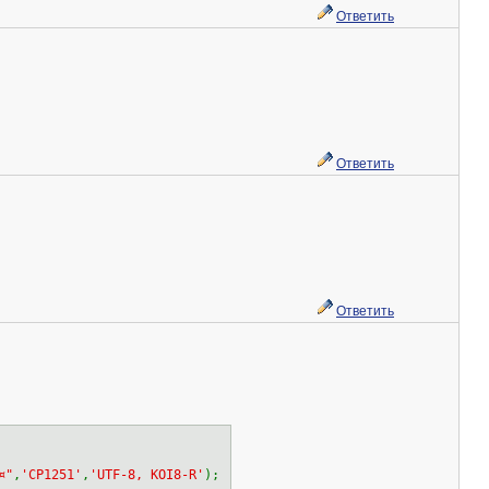
Ответить
Ответить
Ответить
¤"
,
'CP1251'
,
'UTF-8, KOI8-R'
);