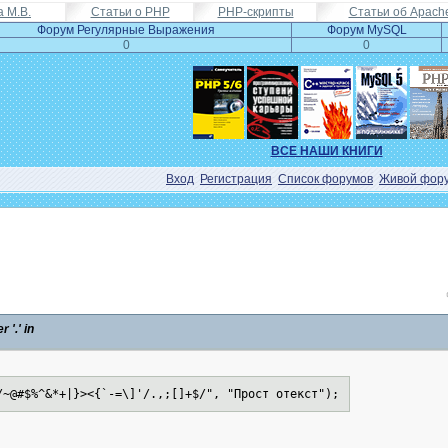
а М.В.
Статьи о PHP
PHP-скрипты
Статьи об Apach
Форум Регулярные Выражения
Форум MySQL
0
0
ВСЕ НАШИ КНИГИ
Вход
Регистрация
Список форумов
Живой фор
'.' in
/~@#$%^&*+|}><{`-=\]'/.,;[]+$/", "Прост отекст");