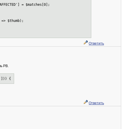
ECTED'] = $matches[0];
=> $thumb);
Ответить
ль РВ.
'])) {
Ответить