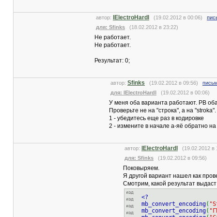
lElectroHardl
автор:
(19.02.2012 в 00:06)
пис
для: Sfinks
(18.02.2012 в 23:22)
Не работает.
Не работает.
Результат: 0;
Sfinks
автор:
(19.02.2012 в 09:56)
письм
для: lElectroHardl
(19.02.2012 в 00:06)
У меня оба варианта работают. РВ оба
Проверьте не на "строка", а на "stroka"
1 - убедитесь еще раз в кодировке
2 - измените в начале а-яё обратно на
lElectroHardl
автор:
(19.02.2012 в
для: Sfinks
(19.02.2012 в 09:56)
Поковыряем.
Я другой вариант нашел как прове
Смотрим, какой результат выдаст
<?
mb_convert_encoding
(
"S
mb_convert_encoding
(
"Г