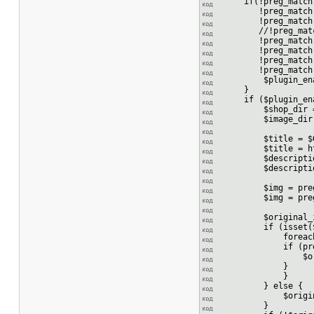
if(!preg_match("/
!preg_match("/cla
!preg_match("/cla
//!preg_match("/c
!preg_match("/cla
!preg_match("/cla
!preg_match("/rel
!preg_match("/rel
$plugin_enabl
}
if ($plugin_ena
$shop_dir = str
$image_dir = st
$title = $GLOBAL
$title = htmlspe
$description = $
$description = h
$img = preg_repl
$img = preg_repl
$original_ima
if (isset($GLOBA
foreach ($GLOBA
if (preg_match(
$original_im
}
}
} else {
$original_image
}