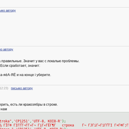
ьмо автору
о автору
 правильные. Значит у вас с локалью проблемы.
. Если сработает, значит:
 а-яёА-ЯЁ и на конце i уберите.
 12:23)
письмо автору
рить, есть ли кракозябры в строке.
 нам
troka"
,
'CP1251'
,
'UTF-8, KOI8-R'
);
Ђ ГЇГ® ГІГҐГ¬Г­Г»Г¬ ГіГ«ГЁГ¶Г строка Г¬ ГЈГіГ«ГїГҐГІ Г¤Г®Г¦Г