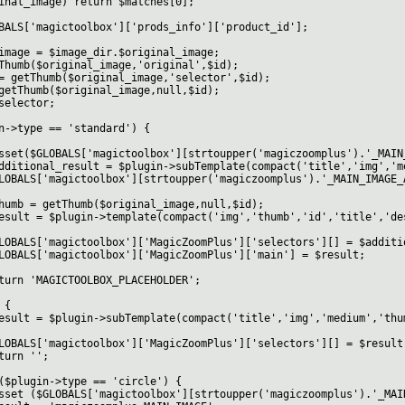
image) return $matches[0];
magictoolbox']['prods_info']['product_id'];
 = $image_dir.$original_image;
($original_image,'original',$id);
Thumb($original_image,'selector',$id);
umb($original_image,null,$id);
lector;
ype == 'standard') {
ALS['magictoolbox'][strtoupper('magiczoomplus').'_MAIN_I
ult = $plugin->subTemplate(compact('title','img','medi
toolbox'][strtoupper('magiczoomplus').'_MAIN_IMAGE_AFFEC
humb($original_image,null,$id);
in->template(compact('img','thumb','id','title','desc
toolbox']['MagicZoomPlus']['selectors'][] = $addition
ctoolbox']['MagicZoomPlus']['main'] = $result;
CTOOLBOX_PLACEHOLDER';
{
in->subTemplate(compact('title','img','medium','thumb
ctoolbox']['MagicZoomPlus']['selectors'][] = $result
'';
gin->type == 'circle') {
BALS['magictoolbox'][strtoupper('magiczoomplus').'_MAIN_