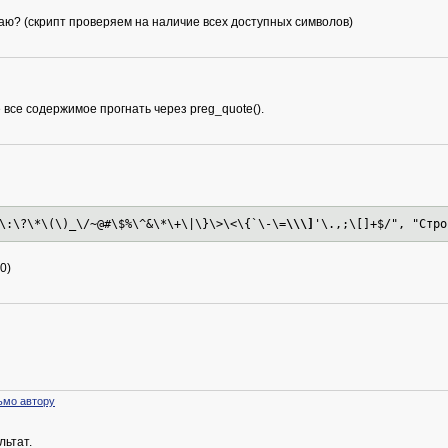
каю? (скрипт проверяем на наличие всех доступных символов)
е все содержимое прогнать через preg_quote().
\:\?\*\(\)_\/~@#\$%\^&\*\+\|\}\>\<\{`\-\=
\\\]
'\.,;\[]+$/", "Стро
0)
ьмо автору
льтат.