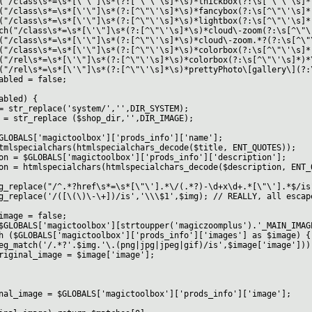
class\s*=\s*[\'\"]\s*(?:[^\"\'\s]*\s)*thickbox(?:\s[^\"\'\s]*
ss\s*=\s*[\'\"]\s*(?:[^\"\'\s]*\s)*fancybox(?:\s[^\"\'\s]*)*
ss\s*=\s*[\'\"]\s*(?:[^\"\'\s]*\s)*lightbox(?:\s[^\"\'\s]*)*
lass\s*=\s*[\'\"]\s*(?:[^\"\'\s]*\s)*cloud\-zoom(?:\s[^\"\'\
ss\s*=\s*[\'\"]\s*(?:[^\"\'\s]*\s)*cloud\-zoom.*?(?:\s[^\"\'
ss\s*=\s*[\'\"]\s*(?:[^\"\'\s]*\s)*colorbox(?:\s[^\"\'\s]*)*
\s*=\s*[\'\"]\s*(?:[^\"\'\s]*\s)*colorbox(?:\s[^\"\'\s]*)*\s
\s*=\s*[\'\"]\s*(?:[^\"\'\s]*\s)*prettyPhoto\[gallery\](?:\s
ed = false;
bled) {
_replace('system/','',DIR_SYSTEM);
r_replace ($shop_dir,'',DIR_IMAGE);
S['magictoolbox']['prods_info']['name'];
cialchars(htmlspecialchars_decode($title, ENT_QUOTES));
GLOBALS['magictoolbox']['prods_info']['description'];
tmlspecialchars(htmlspecialchars_decode($description, ENT_Q
ace("/^.*?href\s*=\s*[\"\'].*\/(.*?)-\d+x\d+.*[\"\'].*$/is"
ace('/([\(\)\-\+])/is','\\\$1',$img); // REALLY, all escape
ge = false;
LS['magictoolbox'][strtoupper('magiczoomplus').'_MAIN_IMAGE
LS['magictoolbox']['prods_info']['images'] as $image) {
'/.*?'.$img.'\.(png|jpg|jpeg|gif)/is',$image['image']))
age = $image['image'];
 = $GLOBALS['magictoolbox']['prods_info']['image'];