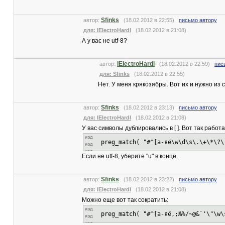
Sfinks
автор:
(18.02.2012 в 22:55)
письмо автору
для: lElectroHardl
(18.02.2012 в 21:08)
А у вас не utf-8?
lElectroHardl
автор:
(18.02.2012 в 22:59)
пис
для: Sfinks
(18.02.2012 в 22:55)
Нет. У меня крякозябры. Вот их и нужно из 
Sfinks
автор:
(18.02.2012 в 23:13)
письмо автору
для: lElectroHardl
(18.02.2012 в 21:08)
У вас символы дублировались в [ ]. Вот так работа
preg_match( "#^[а-яё\w\d\s\.\+\*\?\
Если не utf-8, уберите "u" в конце.
Sfinks
автор:
(18.02.2012 в 23:22)
письмо автору
для: lElectroHardl
(18.02.2012 в 21:08)
Можно еще вот так сократить:
preg_match( "#^[а-яё,;№%/~@&`'\"\w\