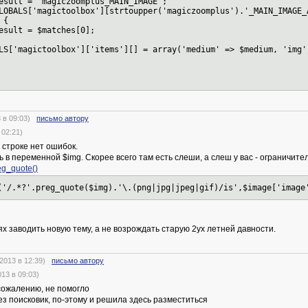
agiczoomplus_MAIN_IMAGE';
toolbox'][strtoupper('magiczoomplus').'_MAIN_IMAGE_AFF
{
$matches[0];
toolbox']['items'][] = array('medium' => $medium, 'img' 
 в 09:03)
письмо автору
02:21)
 строке нет ошибок.
ть в переменной $img. Скорее всего там есть слеши, а слеш у вас - ограничите
eg_quote()
('/.*?'.preg_quote($img).'\.(png|jpg|jpeg|gif)/is',$image['image
аях заводить новую тему, а не возрождать старую 2ух летней давности.
2013 в 12:39)
письмо автору
13 в 09:03)
сожалению, не помогло
ез поисковик, по-этому и решила здесь разместиться