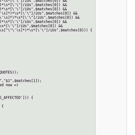
)*\s*[\'\"]/iUs",$matches[0]) &&
\s*[\'\"]/iUs",$matches[0]) &&
\s*[\'\"]/iUs",$matches[0]) &&
s]*)*\s*[\'\"]/iUs",$matches[0]) &&
\s]*)*\s*[\'\"]/iUs",$matches[0]) &&
\s*[\'\"]/iUs",$matches[0]) &&
*[\'\"]/iUs",$matches[0]) &&
[^\"\'\s]*)*\s*[\'\"]/iUs",$matches[0])) {
UOTES));
,"$1",$matches[1]);
d now =)
_AFFECTED'])) {
 {