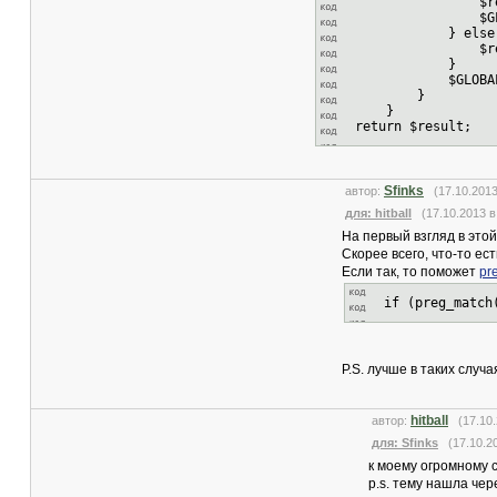
$result = 'm
$GLOBALS['magic
} else 
$result = 
}
$GLOBALS['magic
}
}
return $result;
Sfinks
автор:
(17.10.2013
для: hitball
(17.10.2013 в 
На первый взгляд в этой
Скорее всего, что-то ес
Если так, то поможет
pr
if (preg_match
P.S. лучше в таких случ
hitball
автор:
(17.10.
для: Sfinks
(17.10.20
к моему огромному 
p.s. тему нашла чер