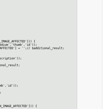
MAGE_AFFECTED'])) {
um','thumb','id'));
TED'] = '';// $additional_result;
ription'));
al_result;
','id'));
;
IMAGE_AFFECTED'])) {