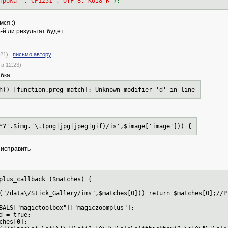
трока "
,
'CP1251'
,
'UTF-8, KOI8-R'
);
ся :)
й ли результат будет...
2:21)
письмо автору
в 12:23)
ибка
h() [function.preg-match]: Unknown modifier 'd' in line
*?'.$img.'\.(png|jpg|jpeg|gif)/is',$image['image'])) {
 исправить
plus_callback ($matches) {
data\/Stick_Gallery/ims",$matches[0])) return $matches[0];//Pr
LS["magictoolbox"]["magiczoomplus"];
 = true;
hes[0];