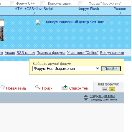
e
Форум С++
Консультации
Форум "Про Жизнь"
HTML+CSS+JavaScript
Форум Flash
Разное
0
0
0
ум
Архив
RSS-канал
Правила форума
Участники "Online"
Все участники
Выбрать другой форум
вид форума:
Новая тема
Поиск
Список тем
следующая тема
предыдущая тема