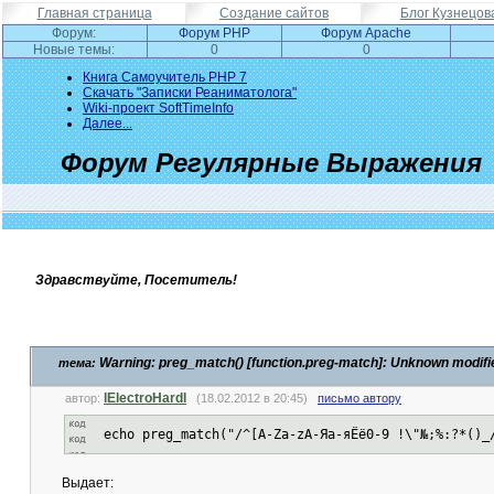
Главная страница
Создание сайтов
Блог Кузнецов
Форум:
Форум PHP
Форум Apache
Новые темы:
0
0
Книга Самоучитель PHP 7
Скачать "Записки Реаниматолога"
Wiki-проект SoftTimeInfo
Далее...
Форум Регулярные Выражения
Здравствуйте, Посетитель!
Warning: preg_match() [function.preg-match]: Unknown modifier 
тема:
lElectroHardl
автор:
(18.02.2012 в 20:45)
письмо автору
echo preg_match("/^[A-Za-zА-Яа-яЁё0-9 !\"№;%:?*()_
Выдает: