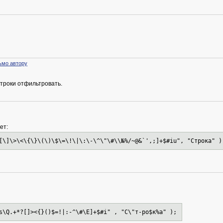
ьмо автору
строки отфильтровать.
ет:
[\]\>\<\{\}\(\)\$\=\!\|\:\-\^\"\#\\№%/~@&`',;]+$#iu", "Строка" )
s\Q.+*?[]><{}()$=!|:-^\#\E]+$#i" , "С\"т-ро$к%а" );