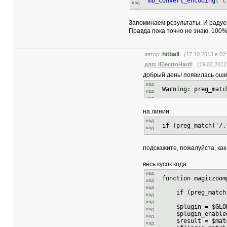
mb_convert_encoding
(
"С
Запоминаем результаты. И радуем
Правда пока точно не знаю, 100%-
hitball
автор:
(17.10.2013 в 0
для: lElectroHardl
(19.02.2012 
добрый день! появилась ош
Warning: preg_matc
на линии
if (preg_match('/.
подскажите, пожалуйста, как
весь кусок кода
function magiczoom
if (preg_match("/
$plugin = $GLOBA
$plugin_enabled
$result = $matc