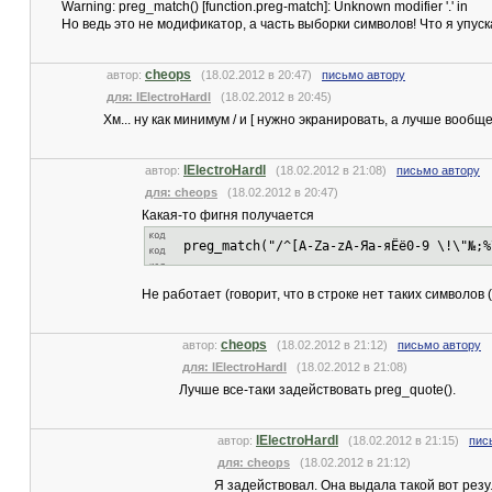
Warning: preg_match() [function.preg-match]: Unknown modifier '.' in
Но ведь это не модификатор, а часть выборки символов! Что я упус
cheops
автор:
(18.02.2012 в 20:47)
письмо автору
для: lElectroHardl
(18.02.2012 в 20:45)
Хм... ну как минимум / и [ нужно экранировать, а лучше вообщ
lElectroHardl
автор:
(18.02.2012 в 21:08)
письмо автору
для: cheops
(18.02.2012 в 20:47)
Какая-то фигня получается
preg_match("/^[A-Za-zА-Яа-яЁё0-9 \!\"№;%
Не работает (говорит, что в строке нет таких символов (
cheops
автор:
(18.02.2012 в 21:12)
письмо автору
для: lElectroHardl
(18.02.2012 в 21:08)
Лучше все-таки задействовать preg_quote().
lElectroHardl
автор:
(18.02.2012 в 21:15)
пис
для: cheops
(18.02.2012 в 21:12)
Я задействовал. Она выдала такой вот резу