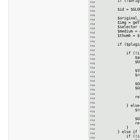
if (!$original_
$id = $GLOBALS['
$original_image
$img = getThumb
$selector = get
$medium = getTh
$thumb = $se
if ($plugin->t
if (!isset($GLOB
$additional_res
$GLOBALS['magic
$thumb = getT
$result = $plug
$GLOBALS['magic
$GLOBALS['magi
return 'MAGI
} else 
$result = $plug
$GLOBALS['magi
return 
}
} else if ($plu
if (!isset ($GLO