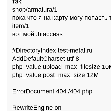
так:
shop/armatura/1
пока что я на карту могу попасть 
item/1
вот мой .htaccess
#DirectoryIndex test-metal.ru
AddDefaultCharset utf-8
php_value upload_max_filesize 10
php_value post_max_size 12M
ErrorDocument 404 /404.php
RewriteEngine on