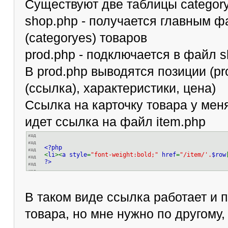
Существуют две таблицы category
shop.php - получается главным ф
(categoryes) товаров
prod.php - подключается в файл s
В prod.php выводятся позиции (pr
(ссылка), характеристики, цена)
Ссылка на карточку товара у меня
идет ссылка на файл item.php
<?php
<
li
><
a style
=
"font-weight:bold;"
href
=
"/item/'.
$row
?>
В таком виде ссылка работает и 
товара, но мне нужно по другому,