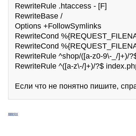
RewriteRule .htaccess - [F]
RewriteBase /
Options +FollowSymlinks
RewriteCond %{REQUEST_FILENA
RewriteCond %{REQUEST_FILENAM
RewriteRule ^shop/([a-z0-9\-_/]+)/
RewriteRule ^([a-z\-/]+)/?$ index.p
Если что не понятно пишите, спр
вверх