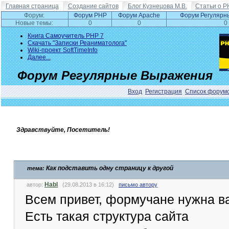
Главная страница
Создание сайтов
Блог Кузнецова М.В.
Статьи о P
Форум:
Форум PHP
Форум Apache
Форум Регулярн
Новые темы:
0
0
0
Книга Самоучитель PHP 7
Скачать "Записки Реаниматолога"
Wiki-проект SoftTimeInfo
Далее...
Форум Регулярные Выражения
Вход
Регистрация
Список форум
Здравствуйте, Посетитель!
Как подставить одну страницу к другой
тема:
Habl
автор:
(29.08.2013 в 16:12)
письмо автору
Всем привет, формучане нужна в
Есть такая структура сайта