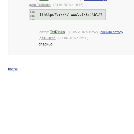
для: TetRiska
(24.04.2016 в 18:16)
((https?\:\/\/|www\.)\S+)\b\/?
TetRiska
автор:
(18.05.2016 в 15:52)
письмо автору
для: Deed
(27.04.2016 в 22:08)
спасибо
вверх