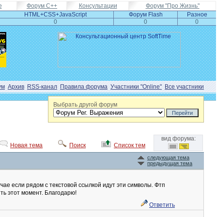
e
Форум С++
Консультации
Форум "Про Жизнь"
HTML+CSS+JavaScript
Форум Flash
Разное
0
0
0
ум
Архив
RSS-канал
Правила форума
Участники "Online"
Все участники
Выбрать другой форум
вид форума:
Новая тема
Поиск
Список тем
следующая тема
предыдущая тема
учае если рядом с текстовой ссылкой идут эти символы. Фтп
ть этот момент. Благодарю!
Ответить