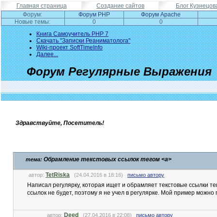
Главная страница
Создание сайтов
Блог Кузнецов
Форум:
Форум PHP
Форум Apache
Новые темы:
0
0
Книга Самоучитель PHP 7
Скачать "Записки Реаниматолога"
Wiki-проект SoftTimeInfo
Далее...
Форум Регулярные Выражения
Здравствуйте, Посетитель!
Обрамление текстовых сcылок тегом <a>
тема:
TetRiska
автор:
(24.04.2016 в 18:16)
письмо автору
Написал регулярку, которая ищет и обрамляет текстовые ссылки тег
ссылок не будет, поэтому я не учел в регулярке. Мой пример можно
Deed
автор:
(27.04.2016 в 22:08)
письмо автору