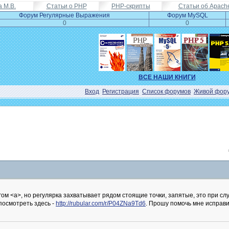
а М.В.
Статьи о PHP
PHP-скрипты
Статьи об Apach
Форум Регулярные Выражения
Форум MySQL
0
0
ВСЕ НАШИ КНИГИ
Вход
Регистрация
Список форумов
Живой фор
ом <a>, но регулярка захватывает рядом стоящие точки, запятые, это при сл
 посмотреть здесь -
http://rubular.com/r/P04ZNa9Td6
. Прошу помочь мне исправи