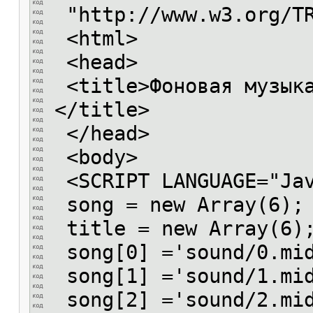
"http://www.w3.org/TR
<html>
<head>
<title>Фоновая музыка
</title>
</head>
<body>
<SCRIPT LANGUAGE="Jav
song = new Array(6);
title = new Array(6)
song[0] ='sound/0.mi
song[1] ='sound/1.mi
song[2] ='sound/2.mi