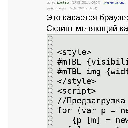
pautina
автор:
(17.06.2011 в 06:24)
письмо автору
для: cheops
(16.06.2011 в 19:54)
Это касается браузе
Скрипт меняющий ка
<style>
#mTBL {visibil
#mTBL img {wid
</style>
<script>
//Предзагрузка
for (var p = n
{p [m] = new 