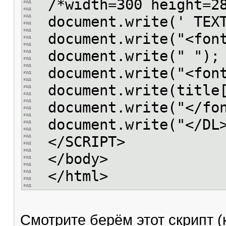
/*width=300 height=28
document.write(' TEXT
document.write("<font
document.write(" ");
document.write("<font
document.write(title[
document.write("</fo
document.write("</DL
</SCRIPT>
</body>
</html>
Смотрите берём этот скрипт (