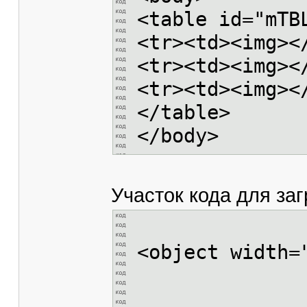
<table id="mTB
<tr><td><img><
<tr><td><img><
<tr><td><img><
</table>
</body>
Участок кода для заг
<object width
<param na
<param n