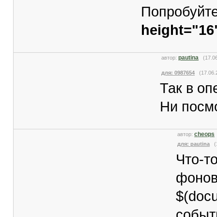
Попробуйте
height="16
pautina
автор:
(17.06
для: 0987654
(17.06.2
Так в оп
Ни посмо
cheops
автор:
для: pautina
(1
Что-т
фонов
$(doc
событ