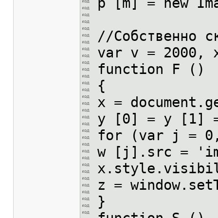
p [m] = new Im
//Собственно с
var v = 2000, 
function F ()
{
x = document.g
y [0] = y [1] 
for (var j = 0
w [j].src = 'i
x.style.visibi
z = window.set
}