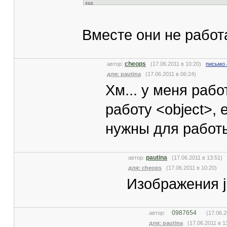
Вместе они не работ
cheops
автор:
(17.06.2011 в 10:20)
письмо 
для: pautina
(17.06.2011 в 06:24)
Хм... у меня рабо
работу <object>,
нужны для работ
pautina
автор:
(17.06.2011 в 13:51)
для: cheops
(17.06.2011 в 10:20)
Изображения jp
0987654
автор:
(17.06.20
для: pautina
(17.06.2011 в 1