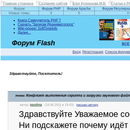
Главная страница
Создание сайтов
Блог Кузнецова М.В.
Статьи о P
Форум:
Форум PHP
Форум Apache
Форум Регулярн
Новые темы:
0
0
0
Книга Самоучитель PHP 7
Скачать "Записки Реаниматолога"
Wiki-проект SoftTimeInfo
Далее...
Форум Flash
ВСЕ
Вход
Регистрация
Список форум
Здравствуйте, Посетитель!
Конфликт выполнения скрипта и загрузки звукового файл
тема:
pautina
автор:
(16.06.2011 в 19:43)
письмо автору
Здравствуйте Уважаемое с
Ни подскажете почему идёт 