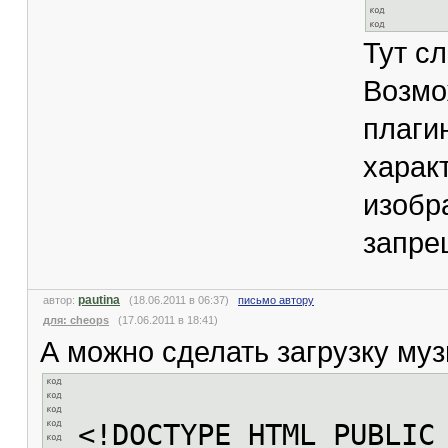
Тут сл
Возмо
плаги
характ
изобр
запре
pautina
автор:
(18.06.2011 в 06:37)
письмо автору
для: cheops
(17.06.2011 в 18:41)
А можно сделать загрузку му
<!DOCTYPE HTML PUBLIC