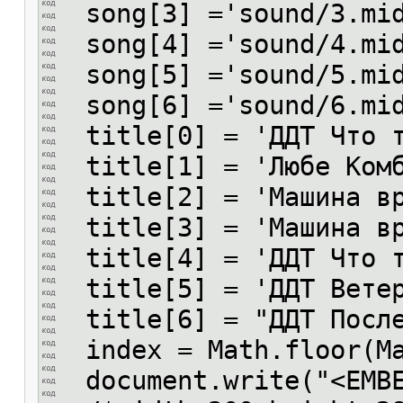
song[3] ='sound/3.mi
song[4] ='sound/4.mi
song[5] ='sound/5.mi
song[6] ='sound/6.mi
title[0] = 'ДДТ Что т
title[1] = 'Любе Ком
title[2] = 'Машина вр
title[3] = 'Машина вр
title[4] = 'ДДТ Что т
title[5] = 'ДДТ Вете
title[6] = "ДДТ После
index = Math.floor(Ma
document.write("<EMBE