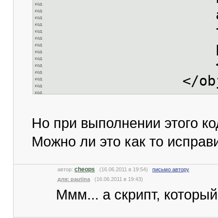
align="c
type="au
pluginspage="ht
</emb
</objec
Но при выполнении этого ко
Можно ли это как то исправ
cheops
автор:
(16.06.2011 в 19:54)
письмо автору
для: pautina
(16.06.2011 в 19:43)
Ммм... а скрипт, которы