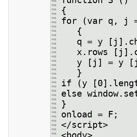
function S ()
{
for (var q, j 
{
q = y [j].cha
x.rows [j].ce
y [j] = y [j]
}
if (y [0].leng
else window.se
}
onload = F;
</script>
<body>