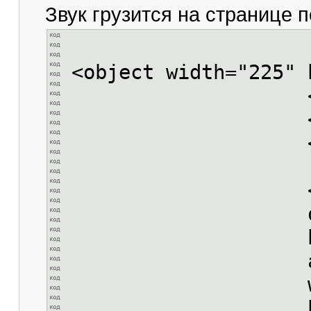
Звук грузится на странице п
<object width="225"
<param name="
<param name=
<param name="
<embed src=
quality=
bgcolor="
autostar
width=
height