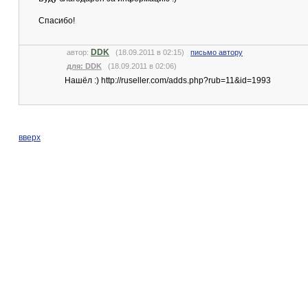
Спасибо!
DDK
автор:
(18.09.2011 в 02:15)
письмо автору
для: DDK
(18.09.2011 в 02:06)
Нашёл :) http://ruseller.com/adds.php?rub=11&id=1993
вверх