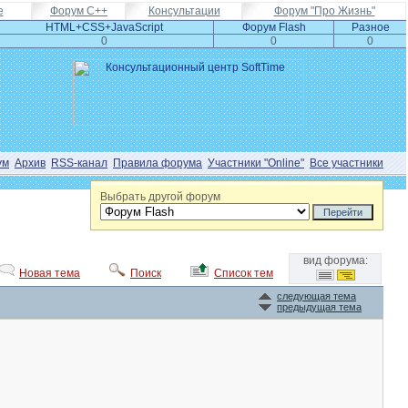
e
Форум С++
Консультации
Форум "Про Жизнь"
HTML+CSS+JavaScript
Форум Flash
Разное
0
0
0
ум
Архив
RSS-канал
Правила форума
Участники "Online"
Все участники
Выбрать другой форум
вид форума:
Новая тема
Поиск
Список тем
следующая тема
предыдущая тема