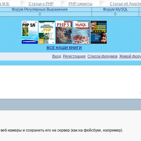
а М.В.
Статьи о PHP
PHP-скрипты
Статьи об Apach
Форум Регулярные Выражения
Форум MySQL
0
0
ВСЕ НАШИ КНИГИ
Вход
Регистрация
Список форумов
Живой фор
б-камеры и сохранить его на сервер (как на фейсбуке, например).