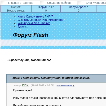
Главная страница
Создание сайтов
Блог Кузнецов
Форум:
Форум PHP
Форум Apache
Новые темы:
0
0
Книга Самоучитель PHP 7
Скачать "Записки Реаниматолога"
Wiki-проект SoftTimeInfo
Далее...
Форум Flash
Здравствуйте, Посетитель!
Flash-модуль для получения фото с веб-камеры
тема:
DDK
автор:
(18.09.2011 в 02:06)
письмо автору
Приветствую!
Ищу флеш-объект, позволяющий быстро сделать фото при помощи ве
Буду благодарен за информацию :)