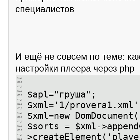
специалистов
И ещё не совсем по теме: как 
настройки плеера через php
$apl="груша";
$xml='1/provera1.xml'
$xml=new DomDocument(
$sorts = $xml->append
>createElement('playe