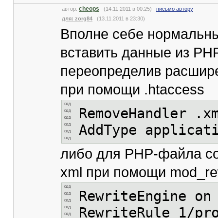
cheops
автор:
(14.11.2011 в 00:25)
письмо автору
для: zorg84
(13.11.2011 в 23:30)
Вполне себе нормальн
вставить данные из PH
переопределив расшир
при помощи .htaccess
RemoveHandler .x
AddType applicat
либо для PHP-файла с
xml при помощи mod_re
RewriteEngine on
RewriteRule 1/pr