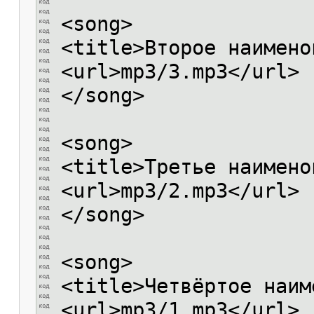
<song>
<title>Второе наимено
<url>mp3/3.mp3</url>
</song>
<song>
<title>Третье наимено
<url>mp3/2.mp3</url>
</song>
<song>
<title>Четвёртое наим
<url>mp3/1.mp3</url>