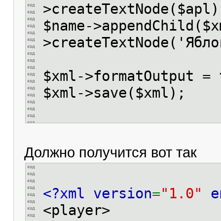
>createTextNode($apl)
$name->appendChild($x
>createTextNode('Ябло
$xml->formatOutput = 
$xml->save($xml);
Должно получится вот так
<?xml version
=
"1.0"
e
<player>