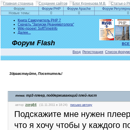
Главная страница
Создание сайтов
Блог Кузнецова М.В.
Статьи о P
Форум:
Форум PHP
Форум Apache
Форум Регулярн
Новые темы:
0
0
0
Книга Самоучитель PHP 7
Скачать "Записки Реаниматолога"
Wiki-проект SoftTimeInfo
Далее...
Форум Flash
ВСЕ
Вход
Регистрация
Список форум
Здравствуйте, Посетитель!
mp3-плеер, поддерживающий плей-лист
тема:
zorg84
автор:
(11.11.2011 в 18:24)
письмо автору
Подскажите мне нужен плеер,
что я хочу чтобы у каждого 