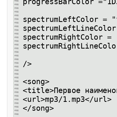
progressBarColor ="1D
spectrumLeftColor = "
spectrumLeftLineColor
spectrumRightColor = 
spectrumRightLineColo
/>
<song>
<title>Первое наимено
<url>mp3/1.mp3</url>
</song>