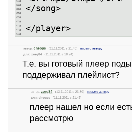
</song>
</player>
cheops
автор:
(11.11.2011 в 21:45)
письмо автору
для: zorg84
(11.11.2011 в 18:24)
Т.е. вы готовый плеер под
поддерживал плейлист?
zorg84
автор:
(13.11.2011 в 23:30)
письмо автору
для: cheops
(11.11.2011 в 21:45)
плеер нашел но если ест
рассмотрю