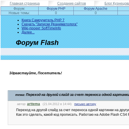
Главная страница
Создание сайтов
Блог Кузнецов
Форум:
Форум PHP
Форум Apache
Новые темы:
0
0
Книга Самоучитель PHP 7
Скачать "Записки Реаниматолога"
Wiki-проект SoftTimeInfo
Далее...
Форум Flash
Здравствуйте, Посетитель!
Переход на другой слайд за счет переноса одной картинки
тема:
arttema
автор:
(21.04.2012 в 14:44)
письмо автору
Переход на другой слайд за счет переноса одной картинки на другу
Как это сделать, какой код прописать. Работаю на Adobe Flash CS4 P