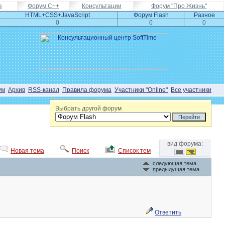
e
Форум С++
Консультации
Форум "Про Жизнь"
HTML+CSS+JavaScript
Форум Flash
Разное
0
0
0
ум
Архив
RSS-канал
Правила форума
Участники "Online"
Все участники
Выбрать другой форум
вид форума:
Новая тема
Поиск
Список тем
следующая тема
предыдущая тема
Ответить