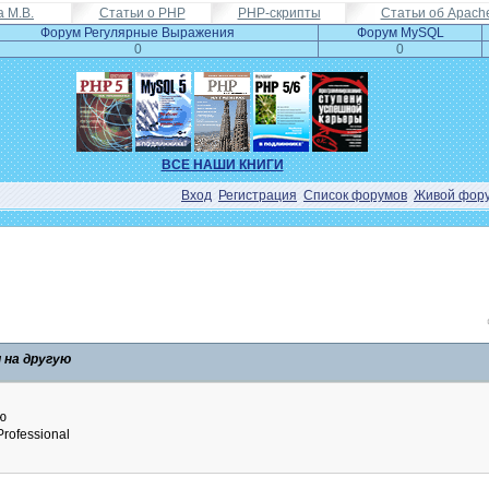
а М.В.
Статьи о PHP
PHP-скрипты
Статьи об Apach
Форум Регулярные Выражения
Форум MySQL
0
0
ВСЕ НАШИ КНИГИ
Вход
Регистрация
Список форумов
Живой фор
 на другую
ю
rofessional