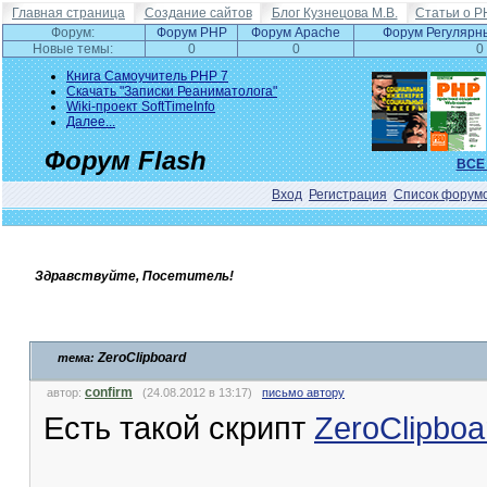
Главная страница
Создание сайтов
Блог Кузнецова М.В.
Статьи о P
Форум:
Форум PHP
Форум Apache
Форум Регулярн
Новые темы:
0
0
0
Книга Самоучитель PHP 7
Скачать "Записки Реаниматолога"
Wiki-проект SoftTimeInfo
Далее...
Форум Flash
ВСЕ
Вход
Регистрация
Список форум
Здравствуйте, Посетитель!
ZeroClipboard
тема:
confirm
автор:
(24.08.2012 в 13:17)
письмо автору
Есть такой скрипт
ZeroClipboa