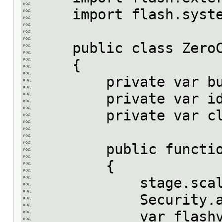
import flash.syste
public class ZeroCl
{
private var butt
private var id:S
private var clipT
public function Z
{
stage.scaleMode =
Security.allow
var flashvars:* = 