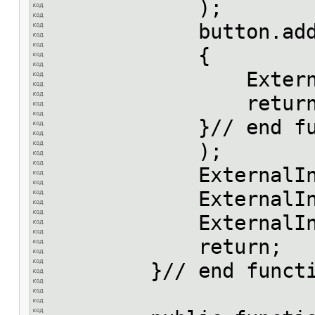
);
button.addEventLis
{
ExternalInterface
return
}// end func
);
ExternalInterface.
ExternalInterface
ExternalInterface.
return;
}// end functi