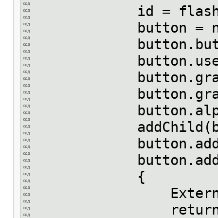
id = flashvar
button = new S
button.buttonM
button.useHandC
button.graphics.
button.graphics.dra
button.alpha
addChild(but
button.addEventLi
button.addEventLis
{
ExternalInterface
return