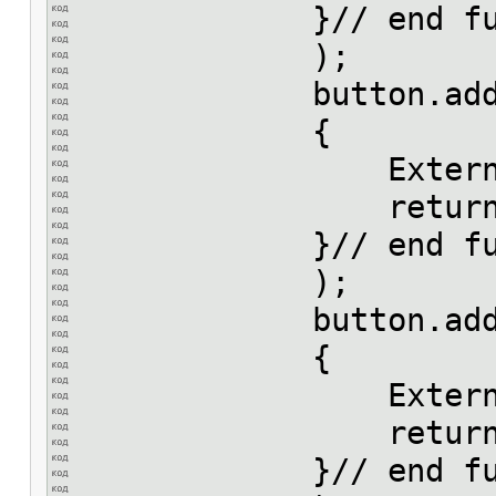
}// end func
);
button.addEventLis
{
ExternalInterface
return
}// end func
);
button.addEventLis
{
ExternalInterface
return
}// end func