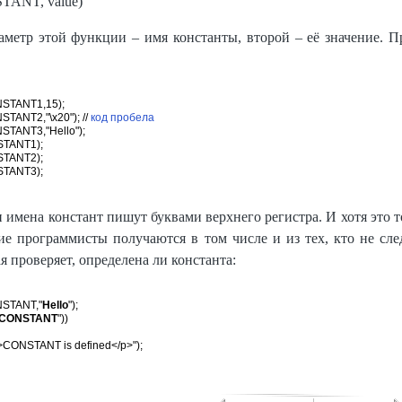
TANT, value)
метр этой функции – имя константы, второй – её значение. П
STANT1,15);

STANT2,"\x20"); // 
код пробела
STANT3,"Hello");

TANT1);

TANT2);

 имена констант пишут буквами верхнего регистра. И хотя это т
ие программисты получаются в том числе и из тех, кто не сл
рая проверяет, определена ли константа:
STANT,"
Hello
");

CONSTANT
"))

>CONSTANT is defined</p>");
