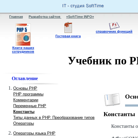
Главная
Разработка сайтов
«SoftTime INFO»
справочник функций
Гостевая книга
Книги наших
сотрудников
Учебник по P
Оглавление
Основы PHP
PHP программы
Осн
Комментарии
Переменные PHP
Константы
Константы
Типы данных в РНР. Преобразование типов
Операторы
Константы 
Операторы языка PHP