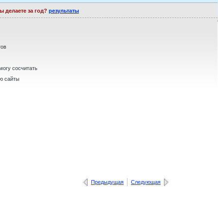
ы делаете за год?
результаты
тов
 могу сосчитать
ю сайты
Предыдущая
Следующая