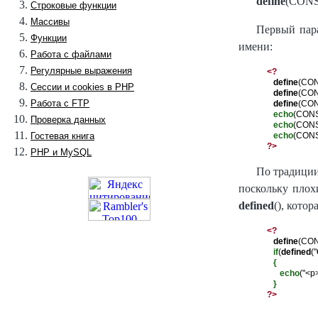
define
(CONS
Строковые функции
Массивы
Первый пара
Функции
имени:
Работа с файлами
Регулярные выражения
<?
define
(CON
Сессии и cookies в PHP
define
(CON
Работа с FTP
define
(CON
echo
(CONS
Проверка данных
echo
(CONS
Гостевая книга
echo
?>
PHP и MySQL
По традиции
поскольку плох
defined
(), кото
<?
define
(CON
if
(
defined
("
{
echo
("<p
}
?>