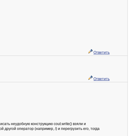
Ответить
Ответить
ать неудобную конструкцию cout.write() взяли и
 другой оператор (например, /) и перегрузить его, тогда