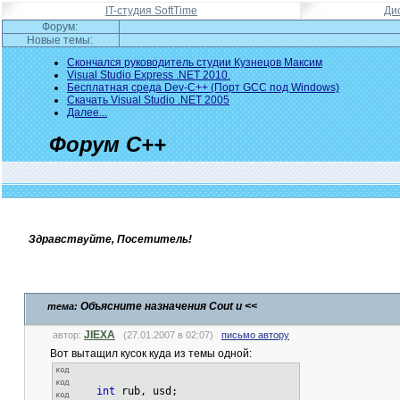
IT-студия SoftTime
Ди
Форум:
Новые темы:
Скончался руководитель студии Кузнецов Максим
Visual Studio Express .NET 2010.
Бесплатная среда Dev-C++ (Порт GCC под Windows)
Скачать Visual Studio .NET 2005
Далее...
Форум C++
Здравствуйте, Посетитель!
Объясните назначения Cout и <<
тема:
JIEXA
автор:
(27.01.2007 в 02:07)
письмо автору
Вот вытащил кусок куда из темы одной:
int
rub, usd;