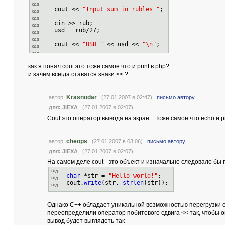
cout <<
"Input sum in rubles "
;
cin >> rub;
usd = rub/27;
cout <<
"USD "
<< usd <<
"\n"
;
как я понял cout это тоже самое что и print в php?
и зачем всегда ставятся знаки << ?
Krasnodar
автор:
(27.01.2007 в 02:47)
письмо автору
для: JIEXA
(27.01.2007 в 02:07)
Cout это оператор вывода на экран... Тоже самое что echo и pr
cheops
автор:
(27.01.2007 в 03:06)
письмо автору
для: JIEXA
(27.01.2007 в 02:07)
На самом деле cout - это объект и изначально следовало бы 
char
*str =
"Hello world!"
;
cout.
write
(str,
strlen
(str));
Однако C++ обладает уникальной возможностью перегрузки оп
переопределили оператор побитового сдвига << так, чтобы он
вывод будет выглядеть так