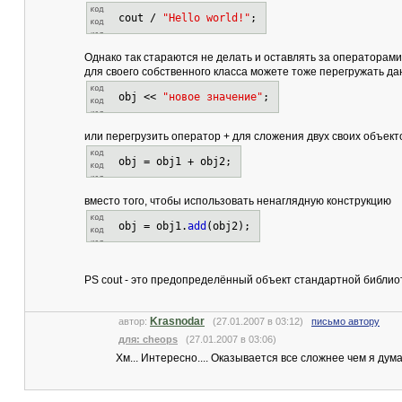
cout /
"Hello world!"
;
Однако так стараются не делать и оставлять за операторами
для своего собственного класса можете тоже перегружать д
obj <<
"новое значение"
;
или перегрузить оператор + для сложения двух своих объект
obj = obj1 + obj2;
вместо того, чтобы использовать ненаглядную конструкцию
obj = obj1.
add
(obj2);
PS cout - это предопределённый объект стандартной библиот
Krasnodar
автор:
(27.01.2007 в 03:12)
письмо автору
для: cheops
(27.01.2007 в 03:06)
Хм... Интересно.... Оказывается все сложнее чем я дума