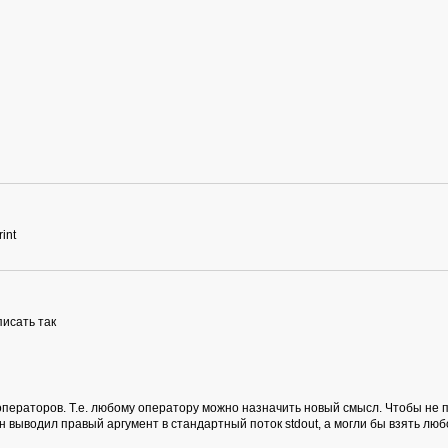
int
писать так
ераторов. Т.е. любому оператору можно назначить новый смысл. Чтобы не пис
 выводил правый аргумент в стандартный поток stdout, а могли бы взять любой