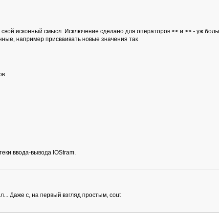
 свой исконный смысл. Исключение сделано для операторов << и >> - уж бол
анные, например присваивать новые значения так
ов
еки ввода-вывода IOStram.
л... Даже с, на первый взгляд простым, cout