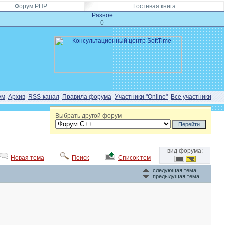
Форум PHP
Гостевая книга
Разное
0
ум
Архив
RSS-канал
Правила форума
Участники "Online"
Все участники
Выбрать другой форум
вид форума:
Новая тема
Поиск
Список тем
следующая тема
предыдущая тема