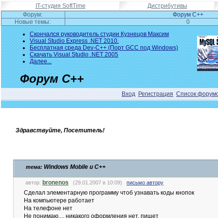
IT-студия SoftTime
Дистрибутивы
Форум:
Форум C++
Новые темы:
0
Скончался руководитель студии Кузнецов Максим
Visual Studio Express .NET 2010.
Бесплатная среда Dev-C++ (Порт GCC под Windows)
Скачать Visual Studio .NET 2005
Далее...
Форум C++
Вход
Регистрация
Список форум
Здравствуйте, Посетитель!
Windows Mobile и C++
тема:
bronenos
автор:
(29.01.2007 в 10:09)
письмо автору
Сделал элементарную программу чтоб узнавать коды кнопок
На компьютере работает
На телефоне нет
Не понимаю.... никакого оформления нет, пишет