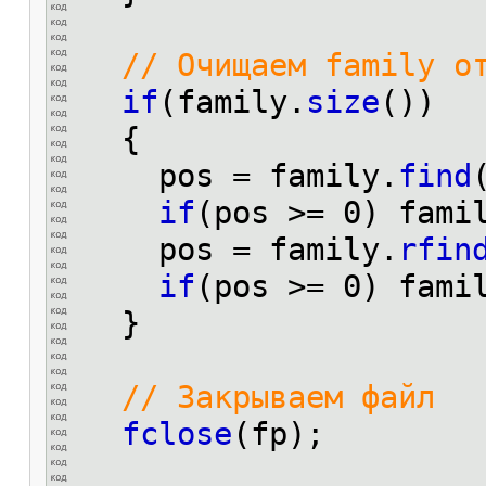
// Очищаем family о
if
(family.
size
())
{
pos = family.
find
if
(pos >= 0) fami
pos = family.
rfin
if
(pos >= 0) fami
}
// Закрываем файл
fclose
(fp);