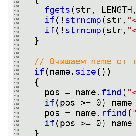
fgets
(str, LENGTH
if
(!
strncmp
(str,
"
if
(!
strncmp
(str,
"
}
// Очищаем name от 
if
(name.
size
())
{
pos = name.
find
(
"
if
(pos >= 0) name
pos = name.
rfind
(
if
(pos >= 0) name
}