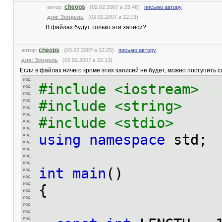
cheops
автор:
(02.02.2007 в 23:48)
письмо автору
для: Зендель
(02.02.2007 в 22:13)
В файлах будут только эти записи?
cheops
автор:
(03.02.2007 в 12:25)
письмо автору
для: Зендель
(02.02.2007 в 22:13)
Если в файлах ничего кроме этих записей не будет, можно поступить
#include <iostream>
#include <string>
#include <stdio>
using
namespace
std;
int
main
()
{