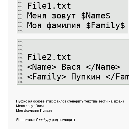
File1.txt
Меня зовут $Name$
Моя фамилия $Family$
File2.txt
<Name> Вася </Name>
<Family> Пупкин </Fa
Нуфно на основе этих файлов сгенерить текст(вывести на экран)
Меня зовут Вася
Моя фамилия Пупкин
Я новичек в С++ буду рад помощи :)