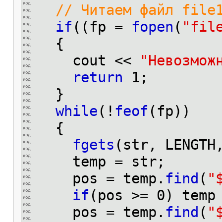
// Читаем файл file
if
((fp =
fopen
(
"fil
{
cout <<
"Невозмож
return
1;
}
while
(!
feof
(fp))
{
fgets
(str, LENGTH
temp = str;
pos = temp.
find
(
"
if
(pos >= 0) temp
pos = temp.
find
(
"