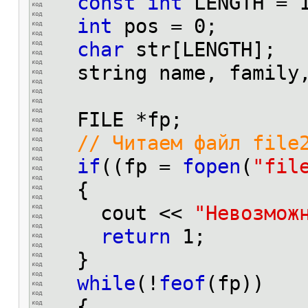
const
int
LENGTH = 1
int
pos = 0;
char
str[LENGTH];
string name, family,
FILE *fp;
// Читаем файл file
if
((fp =
fopen
(
"fil
{
cout <<
"Невозмож
return
1;
}
while
(!
feof
(fp))
{