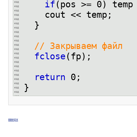
if
(pos >= 0) temp
cout << temp;
}
// Закрываем файл
fclose
(fp);
return
0;
}
вверх