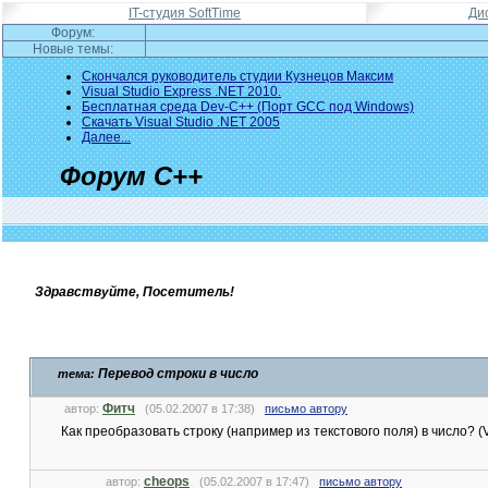
IT-студия SoftTime
Ди
Форум:
Новые темы:
Скончался руководитель студии Кузнецов Максим
Visual Studio Express .NET 2010.
Бесплатная среда Dev-C++ (Порт GCC под Windows)
Скачать Visual Studio .NET 2005
Далее...
Форум C++
Здравствуйте, Посетитель!
Перевод строки в число
тема:
Фитч
автор:
(05.02.2007 в 17:38)
письмо автору
Как преобразовать строку (например из текстового поля) в число? (
cheops
автор:
(05.02.2007 в 17:47)
письмо автору