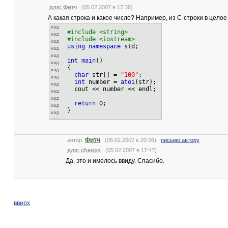
для: Фитч
(05.02.2007 в 17:38)
А какая строка и какое число? Например, из C-строки в целое
#include <string>
#include <iostream>
using
namespace
std;
int
main
()
{
char
str[] =
"100"
;
int
number =
atoi
(str);
cout << number << endl;
return
0;
}
Фитч
автор:
(05.02.2007 в 20:36)
письмо автору
для: cheops
(05.02.2007 в 17:47)
Да, это и имелось ввиду. Спасибо.
вверх