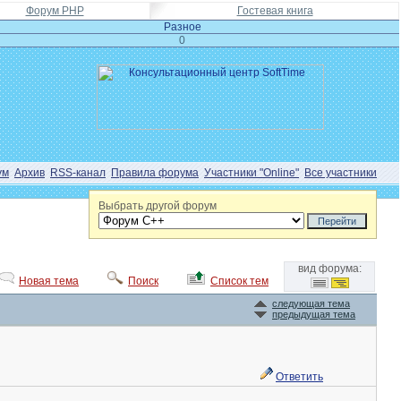
Форум PHP
Гостевая книга
Разное
0
ум
Архив
RSS-канал
Правила форума
Участники "Online"
Все участники
Выбрать другой форум
вид форума:
Новая тема
Поиск
Список тем
следующая тема
предыдущая тема
Ответить