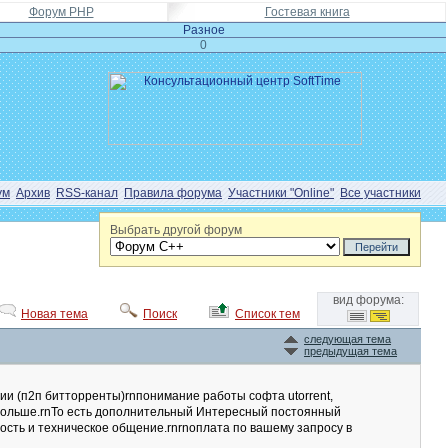
Форум PHP
Гостевая книга
Разное
0
ум
Архив
RSS-канал
Правила форума
Участники "Online"
Все участники
Выбрать другой форум
вид форума:
Новая тема
Поиск
Список тем
следующая тема
предыдущая тема
и (п2п битторренты)rnпонимание работы софта utorrent,
а и больше.rnТо есть дополнительный Интересный постоянный
ность и техническое общение.rnrnоплата по вашему запросу в