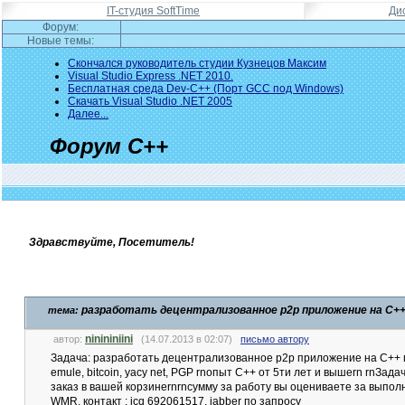
IT-студия SoftTime
Ди
Форум:
Новые темы:
Скончался руководитель студии Кузнецов Максим
Visual Studio Express .NET 2010.
Бесплатная среда Dev-C++ (Порт GCC под Windows)
Скачать Visual Studio .NET 2005
Далее...
Форум C++
Здравствуйте, Посетитель!
разработать децентрализованное p2p приложение на C+
тема:
ninininiini
автор:
(14.07.2013 в 02:07)
письмо автору
Задача: разработать децентрализованное p2p приложение на C++ 
emule, bitcoin, yacy net, PGP rnопыт C++ от 5ти лет и вышеrn rnЗ
заказ в вашей корзинеrnrnсумму за работу вы оцениваете за выпол
WMR, контакт : icq 692061517, jabber по запросу