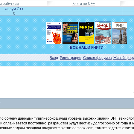
стрибутивы
Книги по C++
Форум C++
0
ВСЕ НАШИ КНИГИ
Вход
Регистрация
Список форумов
Живой фор
+
по обмену даннымиrnrnrnнеобходимый уровень высоких знаний DHT технологи
адачи оплачивается постоянно, разработки будут вестись долгосрочно от год
ненные задачи.rnзадачи получаете в сток teambox com, там же ведется отчет