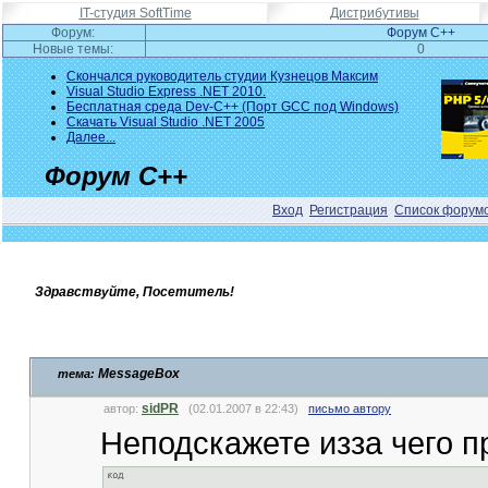
IT-студия SoftTime
Дистрибутивы
Форум:
Форум C++
Новые темы:
0
Скончался руководитель студии Кузнецов Максим
Visual Studio Express .NET 2010.
Бесплатная среда Dev-C++ (Порт GCC под Windows)
Скачать Visual Studio .NET 2005
Далее...
Форум C++
Вход
Регистрация
Список форум
Здравствуйте, Посетитель!
MessageBox
тема:
sidPR
автор:
(02.01.2007 в 22:43)
письмо автору
Неподскажете изза чего п