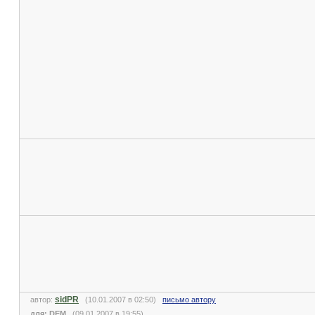
sidPR
автор:
(10.01.2007 в 02:50)
письмо автору
для: DEM
(09.01.2007 в 19:55)