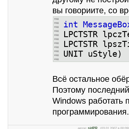
вы говориите, со 
int
MessageBo
LPCTSTR lpczT
LPCTSTR lpszT
UNIT uStyle)
Всё остальное обёр
Поэтому последний 
Windows работать п
программирования.
sidPR
автор:
(03.01.2007 в 00:0