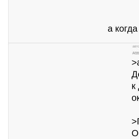
а когда
авт
для
>
Д
к
о
>
О