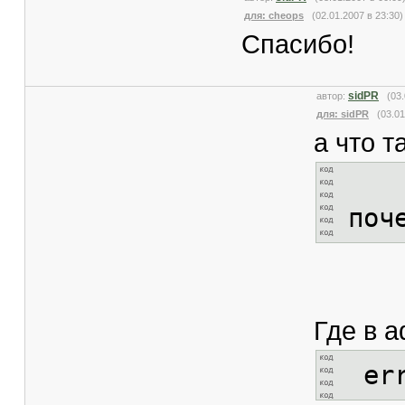
для: cheops
(02.01.2007 в 23:30)
Спасибо!
sidPR
автор:
(03.
для: sidPR
(03.01.
а что т
поч
Где в a
err