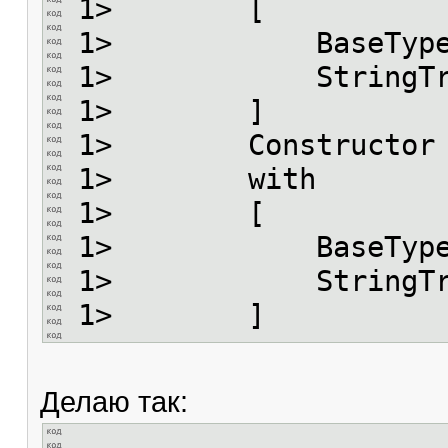
1> [
1> BaseType
1> StringTraits=
1> ]
1> Constructo
1> with
1> [
1> BaseType
1> StringTraits=
1> ]
Делаю так: