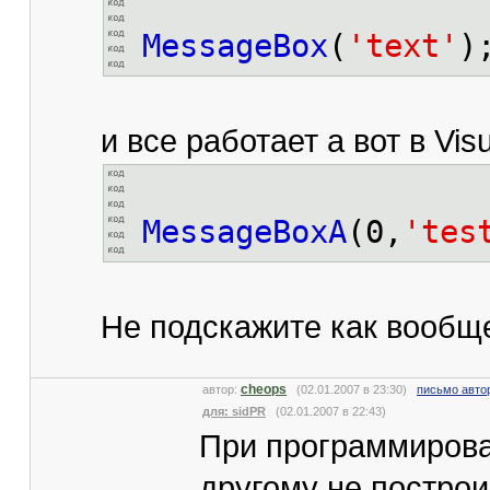
MessageBox
(
'text'
)
и все работает а вот в V
MessageBoxA
(0,
'tes
Не подскажите как вообще
cheops
автор:
(02.01.2007 в 23:30)
письмо авто
для: sidPR
(02.01.2007 в 22:43)
При программирова
другому не построи