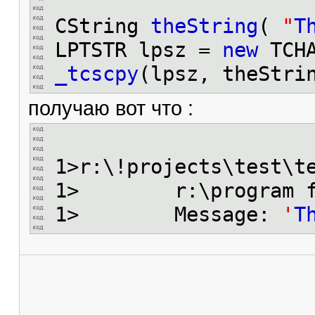
CString
theString
(
"
T
LPTSTR lpsz =
new
TCHA
_tcscpy
(lpsz, theStr
получаю вот что :
1>r:\!projects\test\t
1> r:\program files
1> Message:
'
T