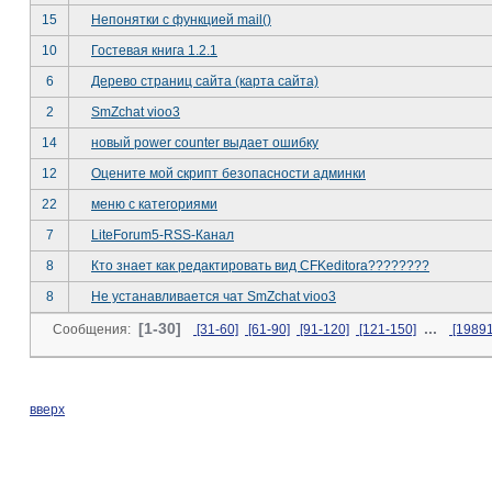
15
Непонятки с функцией mail()
10
Гостевая книга 1.2.1
6
Дерево страниц сайта (карта сайта)
2
SmZchat vioo3
14
новый power counter выдает ошибку
12
Оцените мой скрипт безопасности админки
22
меню с категориями
7
LiteForum5-RSS-Канал
8
Кто знает как редактировать вид CFKeditorа????????
8
Не устанавливается чат SmZchat vioo3
[1-30]
...
Сообщения:
[31-60]
[61-90]
[91-120]
[121-150]
[1989
вверх