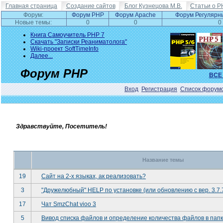
Главная страница
Создание сайтов
Блог Кузнецова М.В.
Статьи о P
Форум:
Форум PHP
Форум Apache
Форум Регулярн
Новые темы:
0
0
0
Книга Самоучитель PHP 7
Скачать "Записки Реаниматолога"
Wiki-проект SoftTimeInfo
Далее...
Форум PHP
ВСЕ
Вход
Регистрация
Список форум
Здравствуйте, Посетитель!
Название темы
19
Сайт на 2-х языках, ак реализовать?
3
"Дружелюбный" HELP по установке (или обновлению с вер. 3.7.7
17
Чат SmzChat vioo 3
5
Вивод списка файлов и определение количества файлов в пап