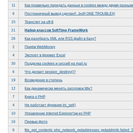
11
Как правильно передать данные в cookies между двумя разны
6
Постраничный вывод сделан!!...but!! ONE TROUBLE!((
15
Транслит на utf-8
21
Набор классов SoftTime FrameWork
26
Как разобрать XML или RSS файл в базу?
2
Приём WebMoney
4
Экспорт в формат Excel
30
Подделка cookies и сессий на mail.ru
6
Что делает session_destroy()?
19
Возведение в степень
12
Как динамически менять заголовок title?
7
Книга о РНР
4
Не работает функция ini_set()
10
Управление Internet Explorer'ом из PHP
16
Превью фото
6
file_get_contents: php_network_getaddresses: getaddrinfo failed: