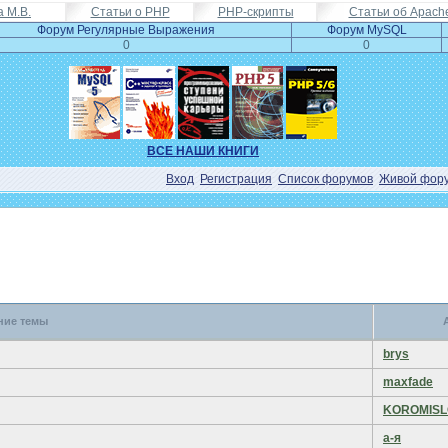
а М.В.
Статьи о PHP
PHP-скрипты
Статьи об Apach
Форум Регулярные Выражения
Форум MySQL
0
0
ВСЕ НАШИ КНИГИ
Вход
Регистрация
Список форумов
Живой фор
ние темы
brys
maxfade
KOROMISL
а-я