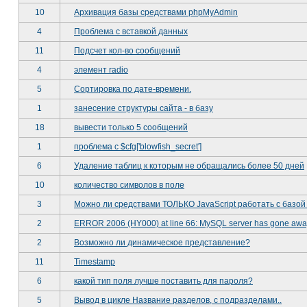
10
Архивация базы средствами phpMyAdmin
4
Проблема с вставкой данных
11
Подсчет кол-во сообщений
4
элемент radio
5
Сортировка по дате-времени.
1
занесение структуры сайта - в базу
18
вывести только 5 сообщений
1
проблема с $cfg['blowfish_secret']
6
Удаление таблиц к которым не обращались более 50 дней
10
количество символов в поле
3
Можно ли средствами ТОЛЬКО JavaScript работать с базой
2
ERROR 2006 (HY000) at line 66: MySQL server has gone awa
2
Возможно ли динамическое представление?
11
Timestamp
6
какой тип поля лучше поставить для пароля?
5
Вывод в цикле Название разделов, с подразделами..