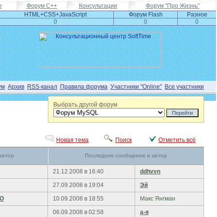
e
Форум С++
Консультации
Форум "Про Жизнь"
HTML+CSS+JavaScript
Форум Flash
Разное
0
0
0
ум
Архив
RSS-канал
Правила форума
Участники "Online"
Все участники
Выбрать другой форум
Новая тема
Поиск
Отметить всё
Автор
Последнее сообщение и автор
21.12.2008 в 16:40
ddhvvn
27.09.2008 в 19:04
Эй
O
10.09.2008 в 18:55
Макс Янгман
06.09.2008 в 02:58
а-я