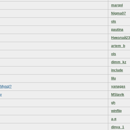
margol
Nigma07
ols
pautina
Николай23
artem_b
ols
dimm_kz
include
lilu
 Mysql?
yanagas
y
MSlavik
gh
winflip
а-я
dinya_1