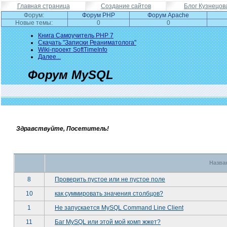
Главная страница
Создание сайтов
Блог Кузнецов
Форум:
Форум PHP
Форум Apache
Новые темы:
0
0
Книга Самоучитель PHP 7
Скачать "Записки Реаниматолога"
Wiki-проект SoftTimeInfo
Далее...
Форум MySQL
Здравствуйте, Посетитель!
Назва
8
Проверить пустое или не пустое поле
10
как суммировать значения столбцов?
1
Не запускается MySQL Command Line Client
11
Баг MySQL или этой мой комп жжет?