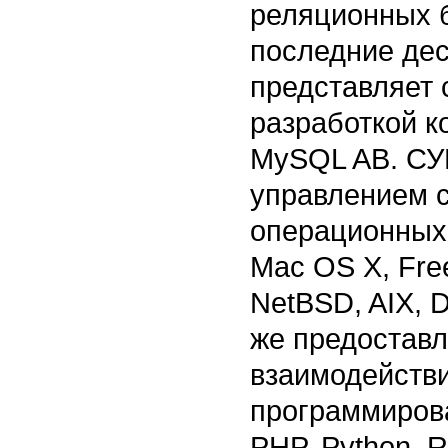
реляционных б
последние де
представляет 
разработкой к
MySQL AB. СУ
управлением 
операционных 
Mac OS X, Fre
NetBSD, AIX, DE
же предоставл
взаимодейств
программирован
PHP, Python, R