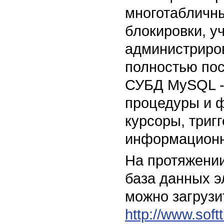
многотабличны
блокировки, у
администриров
полностью по
СУБД MySQL -
процедуры и ф
курсоры, триг
информационн
На протяжении
база данных э
можно загрузи
http://www.soft