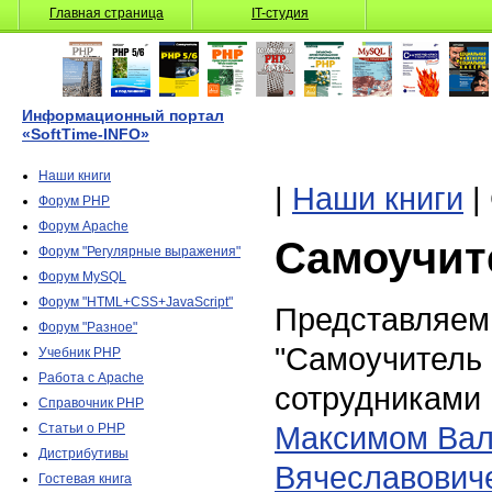
Главная страница
IT-студия
Информационный портал
«SoftTime-INFO»
Наши книги
|
Наши книги
|
Форум PHP
Форум Apache
Самоучит
Форум "Регулярные выражения"
Форум MySQL
Форум "HTML+CSS+JavaScript"
Представляем
Форум "Разное"
"Самоучитель
Учебник PHP
Работа с Apache
сотрудниками
Справочник PHP
Максимом Ва
Статьи о PHP
Дистрибутивы
Вячеславович
Гостевая книга