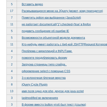
5
Вставить видео
17
Раскрывающееся меню на JQuery (может, кому пригодится)
7
Пометить option как выбранное (JavaScript)
11
не работает document.all('1').checked='true' в firefox
5
подавить сообщение об ошибке IE
5
Возможжности объектоной модели документа
11
Кто-нибудь умеет работать с биб-кой JSHTTPRequest Котеро
4
Проблема с кириллицей и INPUTами.
7
помогите продублировать форму
2
Загрузка страницы типо слайда..
4
оформление select с помощью CSS
3
3-х колоночная блочная верстка
8
jQuery Cycle Plugin
13
имя поля одно для php, другое для java-script
3
lastmodified во включениях
3
В форме вместо button чтоб был текст (ссылка)