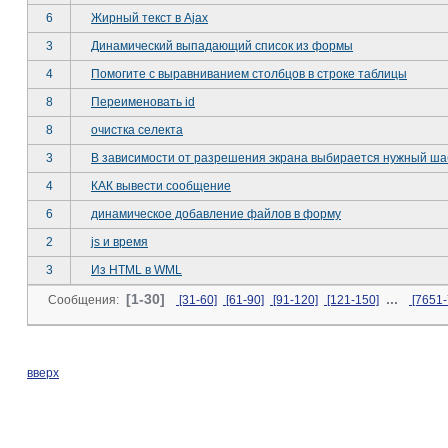
6
Жирный текст в Ajax
3
Динамический выпадающий список из формы
4
Помогите с выравниванием столбцов в строке таблицы
8
Переименовать id
8
очистка селекта
3
В зависимости от разрешения экрана выбирается нужный ш
4
КАК вывести сообщение
6
динамическое добавление файлов в форму
2
js и время
3
Из HTML в WML
[1-30]
...
Сообщения:
[31-60]
[61-90]
[91-120]
[121-150]
[7651-
вверх