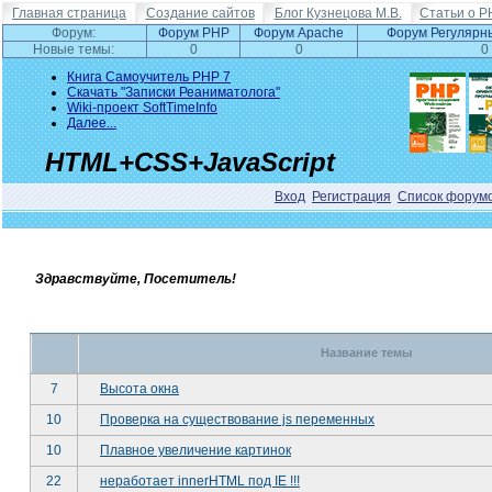
Главная страница
Создание сайтов
Блог Кузнецова М.В.
Статьи о P
Форум:
Форум PHP
Форум Apache
Форум Регулярн
Новые темы:
0
0
0
Книга Самоучитель PHP 7
Скачать "Записки Реаниматолога"
Wiki-проект SoftTimeInfo
Далее...
HTML+CSS+JavaScript
Вход
Регистрация
Список форум
Здравствуйте, Посетитель!
Название темы
7
Высота окна
10
Проверка на существование js переменных
10
Плавное увеличение картинок
22
неработает innerHTML под IE !!!