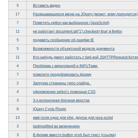
5
Вставить видео
17
Раскрывающееся меню на JQuery (может, кому пригодится)
7
Пометить option как выбранное (JavaScript)
11
не работает document.all('1').checked='true' в firefox
5
подавить сообщение об ошибке IE
5
Возможжности объектоной модели документа
11
Кто-нибудь умеет работать с биб-кой JSHTTPRequest Коте
4
Проблема с кириллицей и INPUTами.
7
помогите продублировать форму
2
Загрузка страницы типо слайда..
4
оформление select с помощью CSS
3
3-х колоночная блочная верстка
8
jQuery Cycle Plugin
13
имя поля одно для php, другое для java-script
3
lastmodified во включениях
3
В форме вместо button чтоб был текст (ссылка)