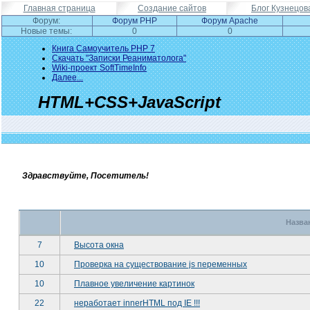
Главная страница
Создание сайтов
Блог Кузнецов
Форум:
Форум PHP
Форум Apache
Новые темы:
0
0
Книга Самоучитель PHP 7
Скачать "Записки Реаниматолога"
Wiki-проект SoftTimeInfo
Далее...
HTML+CSS+JavaScript
Здравствуйте, Посетитель!
Назва
7
Высота окна
10
Проверка на существование js переменных
10
Плавное увеличение картинок
22
неработает innerHTML под IE !!!