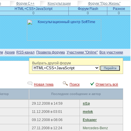
e
Форум С++
Консультации
Форум "Про Жизнь"
HTML+CSS+JavaScript
Форум Flash
Разное
0
0
0
ум
Архив
RSS-канал
Правила форума
Участники "Online"
Все участники
Выбрать другой форум
Новая тема
Поиск
Отметить всё
Автор
Последнее сообщение и автор
29.12.2008 в 14:59
sl1p
11.12.2008 в 03:01
melok
09.12.2008 в 08:06
Eskaper
27.11.2008 в 12:24
Mercedes-Benz