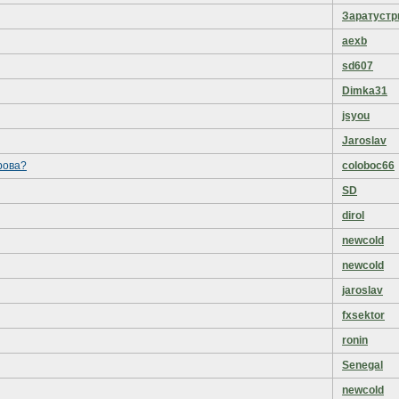
Заратустр
aexb
sd607
Dimka31
jsyou
Jaroslav
рова?
coloboc66
SD
dirol
newcold
newcold
jaroslav
fxsektor
ronin
Senegal
newcold