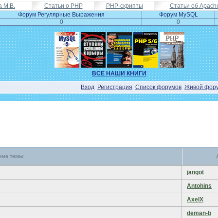
а М.В.
Статьи о PHP
PHP-скрипты
Статьи об Apach
Форум Регулярные Выражения
Форум MySQL
0
0
ВСЕ НАШИ КНИГИ
Вход
Регистрация
Список форумов
Живой фор
ние темы
jangot
Antohins
AxelX
deman-b