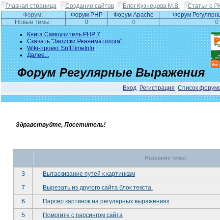
Главная страница
Создание сайтов
Блог Кузнецова М.В.
Статьи о P
Форум:
Форум PHP
Форум Apache
Форум Регулярн
Новые темы:
0
0
0
Книга Самоучитель PHP 7
Скачать "Записки Реаниматолога"
Wiki-проект SoftTimeInfo
Далее...
Форум Регулярные Выражения
Вход
Регистрация
Список форум
Здравствуйте, Посетитель!
Название темы
3
Вытаскивание путей к картинкам
7
Вырезать из другого сайта блок текста.
6
Парсер картинок на регулярных выражениях
5
Помогите с парсингом сайта