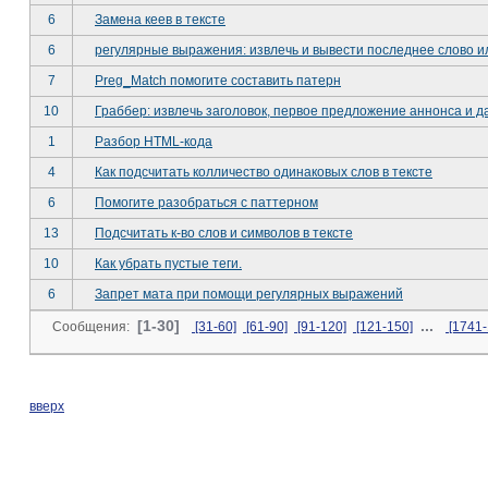
6
Замена кеев в тексте
6
регулярные выражения: извлечь и вывести последнее слово и
7
Preg_Match помогите составить патерн
10
Граббер: извлечь заголовок, первое предложение аннонса и д
1
Разбор HTML-кода
4
Как подсчитать колличество одинаковых слов в тексте
6
Помогите разобраться с паттерном
13
Подсчитать к-во слов и символов в тексте
10
Как убрать пустые теги.
6
Запрет мата при помощи регулярных выражений
[1-30]
...
Сообщения:
[31-60]
[61-90]
[91-120]
[121-150]
[1741-
вверх