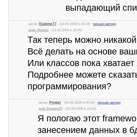
выпадающий спис
Eugene77
автор:
(03.09.2008 в 19:24)
письмо автору
для: cheops
(15.02.2008 в 18:55)
Так теперь можно никакой 
Всё делать на основе ваш
Или классов пока хватает
Подробнее можете сказать
программирования?
Proger
автор:
(04.09.2008 в 08:40)
письмо автору
для: Eugene77
(03.09.2008 в 19:24)
Я пологаю этот framewo
занесением данных в бд