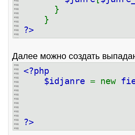
}
}
?>
Далее можно создать выпада
<?php
$idjanre
= new
fi
?>