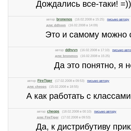
Дождались все-таки! =))
bronenos
автор:
(16.02.2008 в 15:25)
письмо автору
для: ddhvvn
(16.02.2008 в 14:09)
Это и самому можно 
ddhvvn
автор:
(16.02.2008 в 17:10)
письмо авт
для: bronenos
(16.02.2008 в 15:25)
Да это понятно, я 
FireTiger
автор:
(17.02.2008 в 09:53)
письмо автору
для: cheops
(15.02.2008 в 18:55)
А как работать с классам
cheops
автор:
(18.02.2008 в 00:10)
письмо автору
для: FireTiger
(17.02.2008 в 09:53)
Да, к дистрибутиву пр