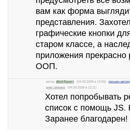
предусмотреть все возм
вам как форма выглядит
представления. Захоте
графические кнопки для
старом классе, а насле
приложения прекрасно 
ООП.
dmtrfoxerr
автор:
(04.09.2008 в 13:59)
письмо автор
для: cheops
(04.09.2008 в 13:11)
Хотел попробывать 
список с помощь JS. Н
Заранее благодарен!