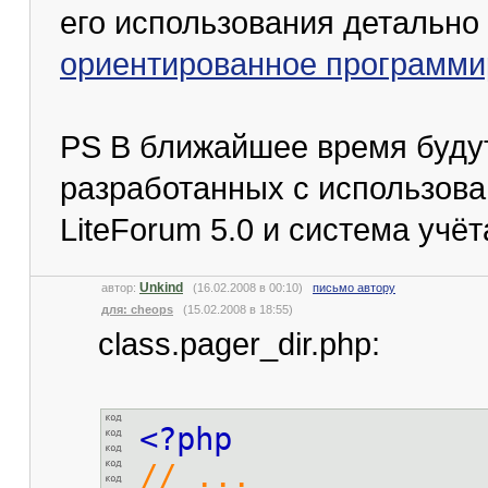
его использования детально
ориентированное программи
PS В ближайшее время буду
разработанных с использова
LiteForum 5.0 и система учё
Unkind
автор:
(16.02.2008 в 00:10)
письмо автору
для: cheops
(15.02.2008 в 18:55)
class.pager_dir.php:
<?php
// ...