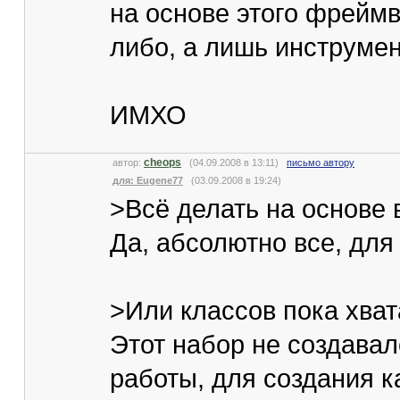
на основе этого фреймв
либо, а лишь инструмент
ИМХО
cheops
автор:
(04.09.2008 в 13:11)
письмо автору
для: Eugene77
(03.09.2008 в 19:24)
>Всё делать на основе
Да, абсолютно все, для
>Или классов пока хват
Этот набор не создавал
работы, для создания к