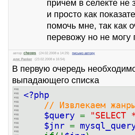
причем в селекте не 
и просто как показат
помочь мне, так как 
перевожу но не могу 
cheops
автор:
(24.02.2008 в 14:29)
письмо автору
для: Panker
(23.02.2008 в 16:54)
В первую очередь необходимо
выпадающего списка
<?php
// Извлекаем жанр
$query
=
"SELECT 
$jnr
=
mysql_quer