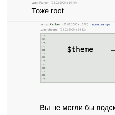
для: Panker
(23.02.2008 в 10:48)
Тоже root
Panker
автор:
(23.02.2008 в 16:54)
письмо автору
для: cheops
(23.02.2008 в 14:12)
$theme = new
"Те
fa
$_POS
Вы не могли бы подск