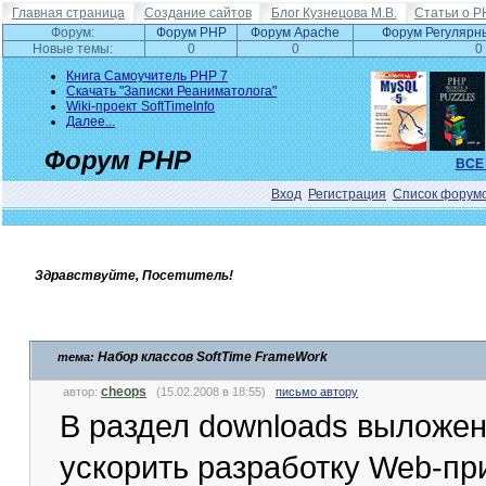
Главная страница
Создание сайтов
Блог Кузнецова М.В.
Статьи о P
Форум:
Форум PHP
Форум Apache
Форум Регулярн
Новые темы:
0
0
0
Книга Самоучитель PHP 7
Скачать "Записки Реаниматолога"
Wiki-проект SoftTimeInfo
Далее...
Форум PHP
ВСЕ
Вход
Регистрация
Список форум
Здравствуйте, Посетитель!
Набор классов SoftTime FrameWork
тема:
cheops
автор:
(15.02.2008 в 18:55)
письмо автору
В раздел downloads выложен
ускорить разработку Web-пр