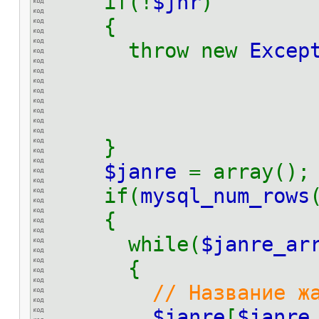
if(!
$jnr
)
{
throw new
Excep
пози
}
$janre
= array();
if(
mysql_num_rows
{
while(
$janre_ar
{
// Название ж
$janre
[
$janre