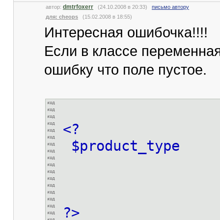
dmtrfoxerr
автор:
(24.10.2008 в 20:33)
письмо автору
для: cheops
(15.02.2008 в 18:55)
Интересная ошибочка!!!!
Если в классе переменная
ошибку что поле пустое.
<?
$product_t
?>