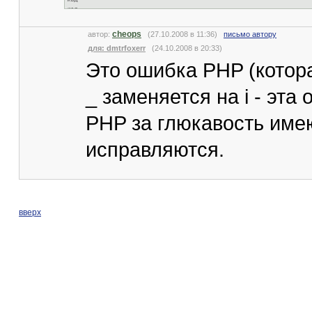
cheops
автор:
(27.10.2008 в 11:36)
письмо автору
для: dmtrfoxerr
(24.10.2008 в 20:33)
Это ошибка PHP (котор
_ заменяется на i - эта
PHP за глюкавость имею
исправляются.
вверх