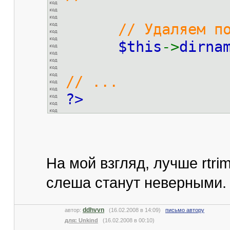
// Удаляем после
$this
->
dir
// ...
?>
На мой взгляд, лучше rtr
слеша станут неверными.
ddhvvn
автор:
(16.02.2008 в 14:09)
письмо автору
для: Unkind
(16.02.2008 в 00:10)