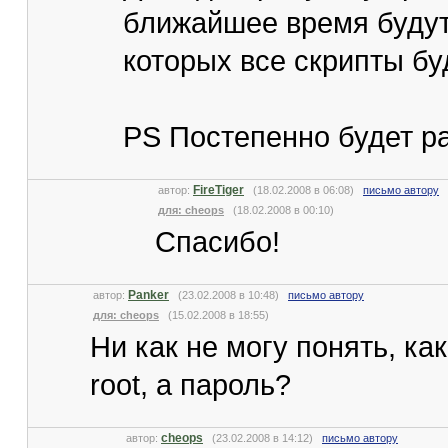
ближайшее время будут
которых все скрипты б
PS Постепенно будет р
FireTiger
автор:
(18.02.2008 в 06:08)
письмо автору
для: cheops
(18.02.2008 в 00:10)
Спасибо!
Panker
автор:
(23.02.2008 в 10:48)
письмо автору
для: cheops
(15.02.2008 в 18:55)
Ни как не могу понять, к
root, а пароль?
cheops
автор:
(23.02.2008 в 14:12)
письмо автору