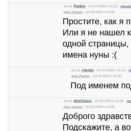
Panker
автор:
(19.04.2008 в 10:22)
письмо
для: cheops
(24.02.2008 в 14:29)
Простите, как я
Или я не нашел 
одной страницы, 
имена нуны :(
cheops
автор:
(19.04.2008 в 15:12)
п
для: Panker
(19.04.2008 в 10:22)
Под именем по
dmtrfoxerr
автор:
(01.09.2008 в 23:35)
пи
для: cheops
(24.02.2008 в 14:29)
Доброго здравст
Подскажите, а в