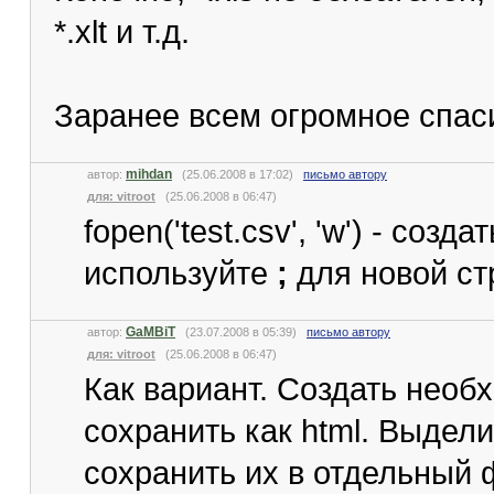
*.xlt и т.д.
Заранее всем огромное спас
mihdan
автор:
(25.06.2008 в 17:02)
письмо автору
для: vitroot
(25.06.2008 в 06:47)
fopen('test.csv', 'w') - соз
используйте
;
для новой с
GaMBiT
автор:
(23.07.2008 в 05:39)
письмо автору
для: vitroot
(25.06.2008 в 06:47)
Как вариант. Создать необ
сохранить как html. Выдели
сохранить их в отдельный