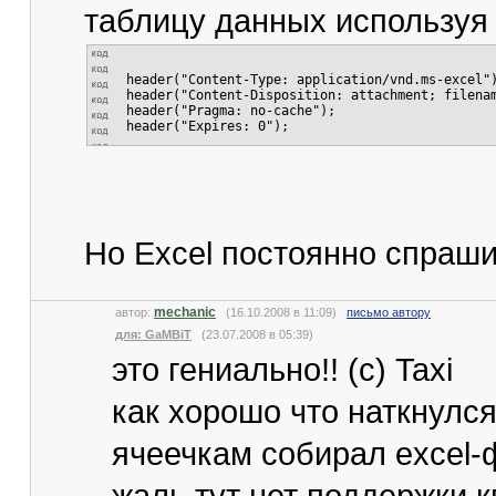
таблицу данных используя h
header("Content-Type: application/vnd.ms-excel"
header("Content-Disposition: attachment; filena
header("Pragma: no-cache");
header("Expires: 0");
Но Excel постоянно спрашив
mechanic
автор:
(16.10.2008 в 11:09)
письмо автору
для: GaMBiT
(23.07.2008 в 05:39)
это гениально!! (с) Taxi
как хорошо что наткнулся
ячеечкам собирал excel-