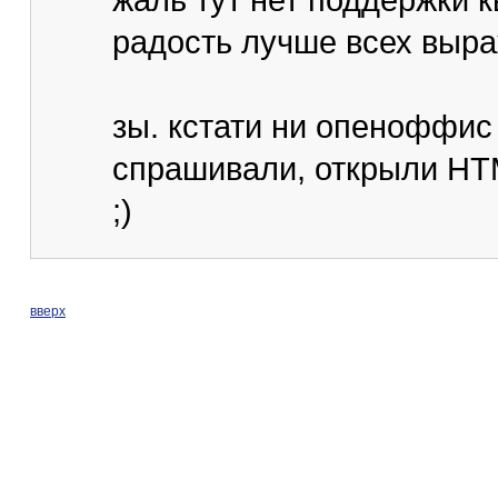
жаль тут нет поддержки 
радость лучше всех выра
зы. кстати ни опеноффис
спрашивали, открыли HT
;)
вверх