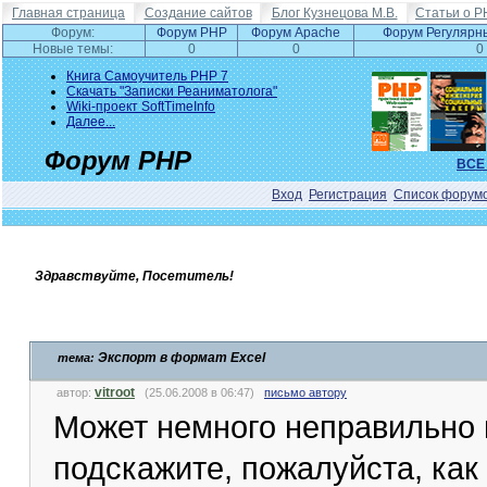
Главная страница
Создание сайтов
Блог Кузнецова М.В.
Статьи о P
Форум:
Форум PHP
Форум Apache
Форум Регулярн
Новые темы:
0
0
0
Книга Самоучитель PHP 7
Скачать "Записки Реаниматолога"
Wiki-проект SoftTimeInfo
Далее...
Форум PHP
ВСЕ
Вход
Регистрация
Список форум
Здравствуйте, Посетитель!
Экспорт в формат Excel
тема:
vitroot
автор:
(25.06.2008 в 06:47)
письмо автору
Может немного неправильно 
подскажите, пожалуйста, ка