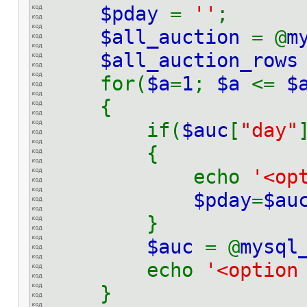
$pday
=
''
;
$all_auction
= @
m
$all_auction_row
for(
$a
=
1
;
$a
<=
$
{
if(
$auc
[
"day"
{
echo
'<op
$pday
=
$au
}
$auc
= @
mysql
echo
'<option
}