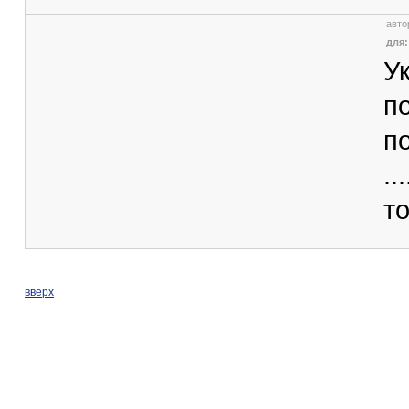
авто
для:
У
п
п
...
т
вверх