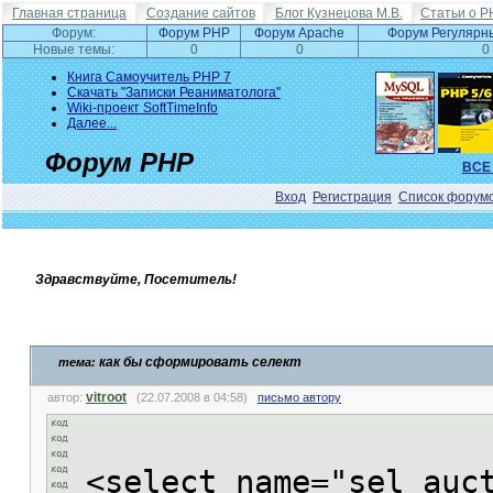
Главная страница
Создание сайтов
Блог Кузнецова М.В.
Статьи о P
Форум:
Форум PHP
Форум Apache
Форум Регулярн
Новые темы:
0
0
0
Книга Самоучитель PHP 7
Скачать "Записки Реаниматолога"
Wiki-проект SoftTimeInfo
Далее...
Форум PHP
ВСЕ
Вход
Регистрация
Список форум
Здравствуйте, Посетитель!
как бы сформировать селект
тема:
vitroot
автор:
(22.07.2008 в 04:58)
письмо автору
<select name="sel_auc