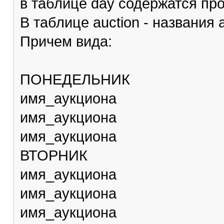
в таблице day содержатся про
В таблице auction - названия 
Причем вида:
ПОНЕДЕЛЬНИК
имя_аукциона
имя_аукциона
имя_аукциона
ВТОРНИК
имя_аукциона
имя_аукциона
имя_аукциона