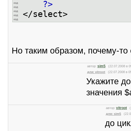
?>
</select>
Но таким образом, почему-то 
sim5
автор:
(22.07.2008 в 
для: vitroot
(22.07.2008 в 05
Укажите до
значения $
vitroot
автор:
(2
для: sim5
(22.07
до ци