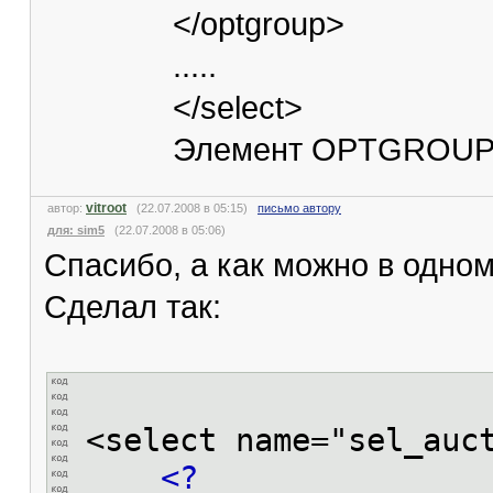
</optgroup>
.....
</select>
Элемент OPTGROUP не
vitroot
автор:
(22.07.2008 в 05:15)
письмо автору
для: sim5
(22.07.2008 в 05:06)
Спасибо, а как можно в одно
Сделал так:
<select name="sel_auc
<?