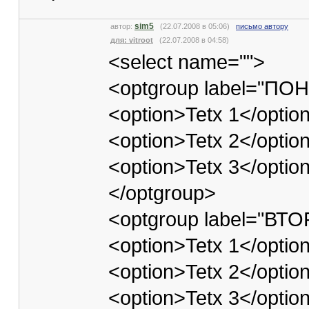
sim5
автор:
(22.07.2008 в 05:06)
письмо автору
для: vitroot
(22.07.2008 в 04:58)
<select name="">
<optgroup label="П
<option>Tetx 1</optio
<option>Tetx 2</optio
<option>Tetx 3</optio
</optgroup>
<optgroup label="ВТ
<option>Tetx 1</optio
<option>Tetx 2</optio
<option>Tetx 3</optio