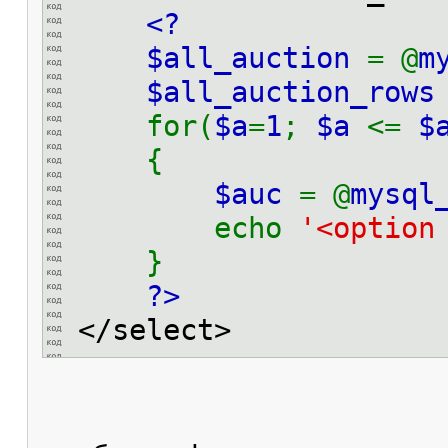
<?
$all_auction
= @
m
$all_auction_row
for(
$a
=
1
;
$a
<=
$
{
$auc
= @
mysql
echo
'<option
}
?>
</select>