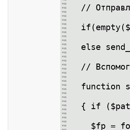
// Отправл
if(empty($p
else send_m
// Вспомога
function s
{ if ($pa
$fp = fop