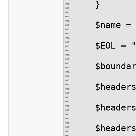
}
$name = "fi
$EOL = "\r\
$boundary 
$headers 
$headers .
$headers 