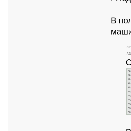
В по
маши
ав
дл
С