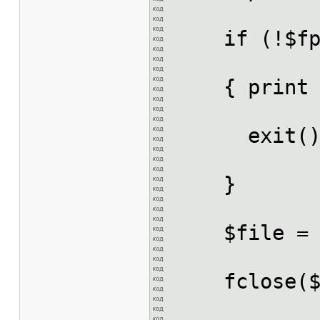
if (!$
{ print "
exit(
}
$file = f
fclose(