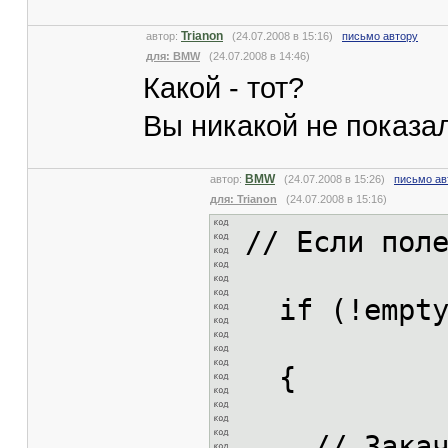
Trianon
автор:
(24.07.2008 в 15:16)
письмо автору
для: BMW
(24.07.2008 в 14:46)
Какой - тот?
Вы никакой не показа
BMW
автор:
(24.07.2008 в 15:26)
письмо ав
для: Trianon
(24.07.2008 в 15:16)
// Если пол
if (!empty(
{
// Закачи