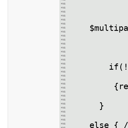
$multipart
if(!mail(
{return 
}
else { ///