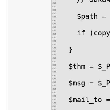
$path = $_
if (copy($_
}
$thm = $_PO
$msg = $_PO
$mail_to = 