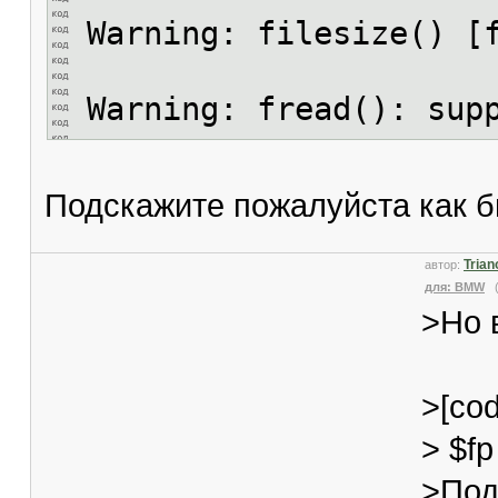
Warning: filesize() [
Warning: fread(): sup
Подскажите пожалуйста как 
Trian
автор:
для: BMW
(2
>Но 
>[cod
> $fp
>Под