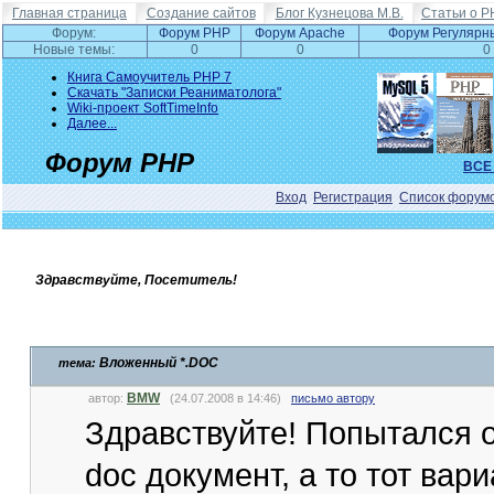
Главная страница
Создание сайтов
Блог Кузнецова М.В.
Статьи о P
Форум:
Форум PHP
Форум Apache
Форум Регулярн
Новые темы:
0
0
0
Книга Самоучитель PHP 7
Скачать "Записки Реаниматолога"
Wiki-проект SoftTimeInfo
Далее...
Форум PHP
ВСЕ
Вход
Регистрация
Список форум
Здравствуйте, Посетитель!
Вложенный *.DOC
тема:
BMW
автор:
(24.07.2008 в 14:46)
письмо автору
Здравствуйте! Попытался о
doc документ, а то тот вар