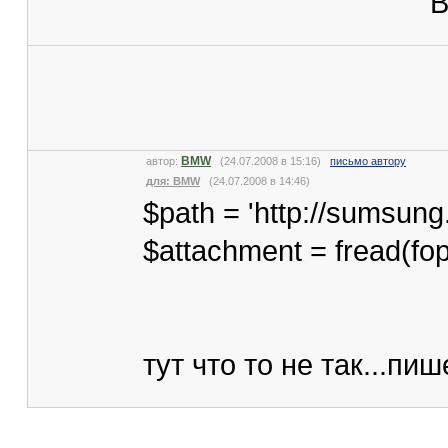
В
BMW
автор:
(24.07.2008 в 15:16)
письмо автору
для: BMW
(24.07.2008 в 14:46)
$path = 'http://sumsung.
$attachment = fread(fope
тут что то не так...пи