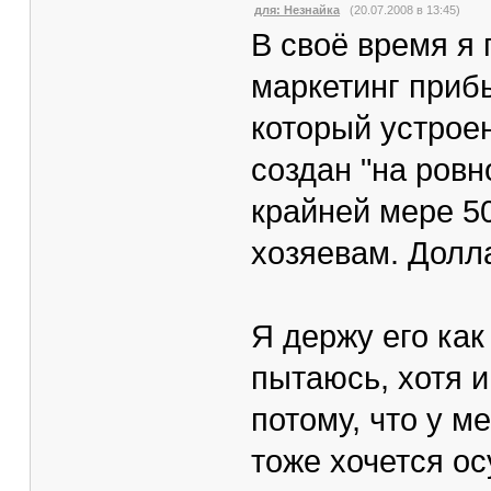
для: Незнайка
(20.07.2008 в 13:45)
В своё время я
маркетинг приб
который устрое
создан "на ровн
крайней мере 50
хозяевам. Долл
Я держу его как
пытаюсь, хотя 
потому, что у м
тоже хочется ос