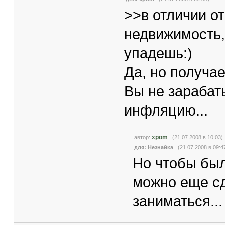
>>в отличии о
недвижимость,
упадешь:)
Да, но получа
Вы не зарабаты
инфляцию...
xpom
автор:
(21.07.2008 в 10:03
для: Незнайка
(21.07.2008 в 09:4
Но чтобы был
можно еще сд
заниматься...