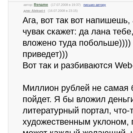
Rename
автор:
(17.07.2008 в 19:37)
письмо автору
для: Aleksei-t
(16.07.2008 в 23:15)
Ага, вот так вот напишешь,
чувак скажет: да лана тебе,
вложено туда побольше))))
приведет)))
Вот так и разбиваются Web
Миллион рублей не самая 
пойдет. Я бы вложил деньги
литературный портал, что-
художественным уклоном, 