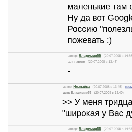
маленькие там с
Ну да вот Googl
Россию "полезли
пожевать :)
Владимир55
автор:
(20.07.2008 в 14:
для: xpom
(20.07.2008 в 13:45)
-
Незнайка
автор:
(20.07.2008 в 13:45)
пись
для: Владимир55
(20.07.2008 в 13:40)
>> У меня тридца
"широкая у Вас д
Владимир55
автор:
(20.07.2008 в 14: