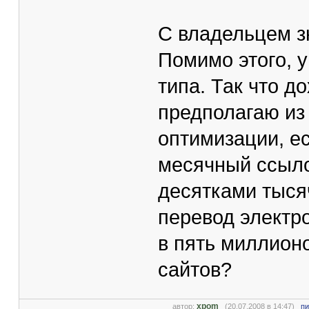
С владельцем зн
Помимо этого, у
типа. Так что д
предполагаю из
оптимизации, ес
месячный ссыл
десятками тыся
перевод электр
в пять миллионо
сайтов?
xpom
автор:
(20.07.2008 в 14:47)
пи