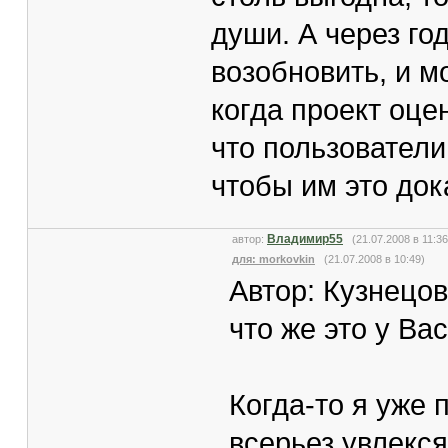
души. А через год
возобновить, и м
когда проект оцен
что пользователи
чтобы им это док
Владимир55
автор:
(21.07.2008 в 11:
для: morkovkin
(21.07.2008 в 10:49)
Автор: Кузнецов 
что же это у Ва
Когда-то я уже п
всерьез увлекся