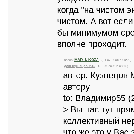
когда "на чистом э
чистом. А вот если
бы минимумом сред
вполне проходит.
MAR_NIKOZA
автор:
(21.07.2008 в 09:20
для: Кузнецов М.В.
(21.07.2008 в 08:45)
автор: Кузнецов М
автору
to: Владимир55 (2
> Вы нас тут пря
коллективный не
что же это у Вас 