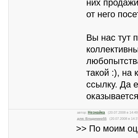
них продажи
от него посет
Вы нас тут 
коллективны
любопытства
такой :), на
ссылку. Да е
оказывается.
Незнайка
автор:
(20.07.2008 в 14:
для: Владимир55
(20.07.2008 в 14:3
>> По моим оц