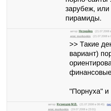
зарубеж, или
пирамиды.
Незнайка
автор:
(21.07.2008 
для: morkovkin
(21.07.2008 в 
>> Такие де
вариант) по
ориентирова
финансовые
"Порнуха" и 
Кузнецов М.В.
автор:
(21.07.2008 в 08:45)
пи
для: morkovkin
(19.07.2008 в 23:01)