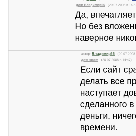
для: Владимир55
(20.07.2008 в 14:3
Да, впечатляет.
Но без вложен
наверное никог
Владимир55
автор:
(20.07.2008
для: xpom
(20.07.2008 в 14:47)
Если сайт ср
делать все п
наступает до
сделанного в
деньги, ниче
времени.