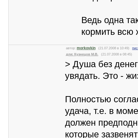
Ведь одна та
кормить всю ж
morkovkin
автор:
(21.07.2008 в 10:49)
пис
для: Кузнецов М.В.
(21.07.2008 в 08:45)
> Душа без денег
увядать. Это - жи
Полностью соглас
удача, т.е. в мом
должен предподн
которые зазвенят 