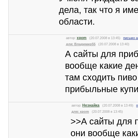
дела, так что я им
области.
xpom
автор:
(20.07.2008 в 13:45)
письмо а
для: Владимир55
(20.07.2008 в 13:40)
А сайты для приб
вообще какие ден
там сходить пиво
прибыльные купит
Незнайка
автор:
(20.07.2008 в 13:49)
п
для: xpom
(20.07.2008 в 13:45)
>>А сайты для 
они вообще каки