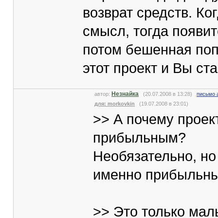
возврат средств. Ко
смысл, тогда появит
потом бешенная попу
этот проект и Вы ст
Незнайка
автор:
(20.07.2008 в 13:28)
письмо 
для: morkovkin
(19.07.2008 в 23:01)
>> А почему проек
прибыльным?
Необязательно, но
именно прибыльны
>> Это только мал