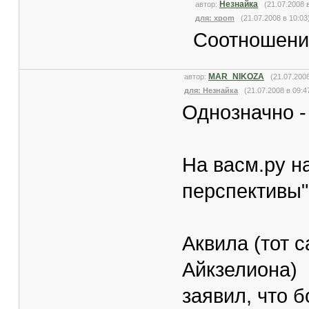
Незнайка
автор:
(21.07.2008 
для: xpom
(21.07.2008 в 10:03
Соотношение
MAR_NIKOZA
автор:
(21.07.200
для: Незнайка
(21.07.2008 в 09:4
Однозначно - 
На васм.ру н
перспективы"
Аквила (тот 
Айкзелиона)
заявил, что 