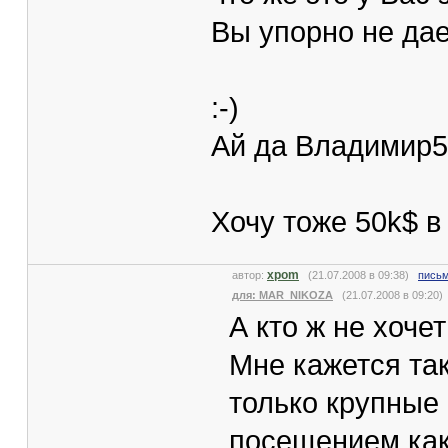
Вы упорно не дае
:-)
Ай да Владимир55
Хочу тоже 50k$ в 
xpom
автор:
(21.07.2008 в 09:38)
письм
для: MAR_NIKOZA
(21.07.2008 в 09:20)
А кто ж не хочет
Мне кажется та
только крупные
посещением как 