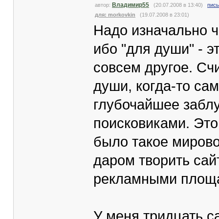
Владимир55
автор:
(20.07.2008 в 13:40)
пись
для: morkovkin
(19.07.2008 в 23:01)
Надо изначально ч
ибо "для души" - э
совсем другое. Счи
души, когда-то са
глубочайшее забл
поисковиками. Это
было такое мирово
даром творить сай
рекламными площа
У меня тридцать са