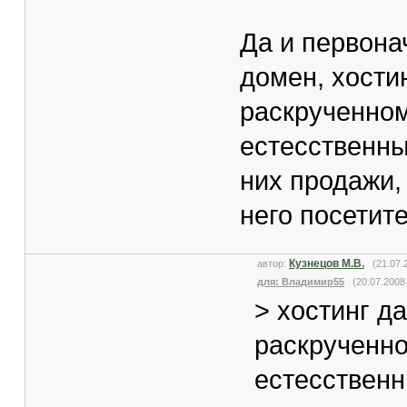
Да и первона
домен, хости
раскрученном
естесственные
них продажи, 
него посетител
Кузнецов М.В.
автор:
(21.07.
для: Владимир55
(20.07.2008 
> хостинг д
раскрученно
естесственн