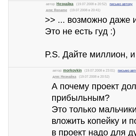
Незнайка
автор:
(19.07.2008 в 20:52)
письмо автору
для: Rename
(19.07.2008 в 20:41)
>> ... возможно даже 
Это не есть гуд :)
P.S. Дайте миллион, и 
morkovkin
автор:
(19.07.2008 в 23:01)
письмо авт
для: Незнайка
(19.07.2008 в 20:52)
А почему проект до
прибыльным?
Это только мальчики
вложить копейку и 
в проект надо для д