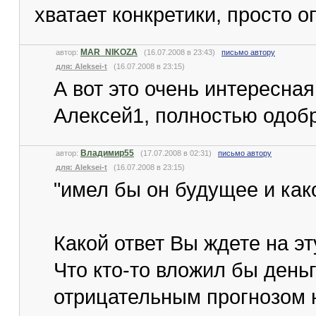
хватает конкретики, просто 
MAR_NIKOZA
автор:
(16.07.2008 в 23:43)
письмо автору
для: Aleksei-t
(16.07.2008 в 23:15)
А вот это очень интересная
Алексей1, полностью одобр
Владимир55
автор:
(17.07.2008 в 02:31)
письмо автору
для: Aleksei-t
(16.07.2008 в 23:15)
"имел бы он будущее и как
Какой ответ Вы ждете на эт
Что кто-то вложил бы деньг
отрицательным прогнозом 