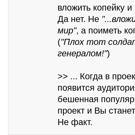
вложить копейку и
Да нет. Не
"...влож
мир"
, а поиметь ко
(
"Плox тoт coлдa
гeнepaлoм!"
)
>> ... Когда в про
появится аудитори
бешенная популярн
проект и Вы станет
Не факт.