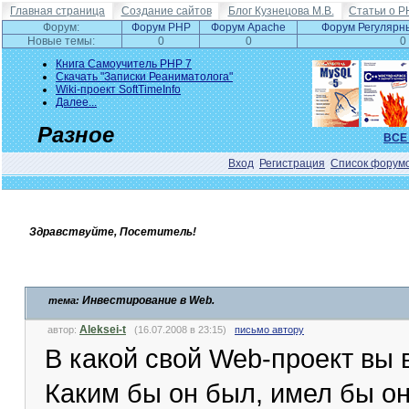
Главная страница
Создание сайтов
Блог Кузнецова М.В.
Статьи о P
Форум:
Форум PHP
Форум Apache
Форум Регулярн
Новые темы:
0
0
0
Книга Самоучитель PHP 7
Скачать "Записки Реаниматолога"
Wiki-проект SoftTimeInfo
Далее...
Разное
ВСЕ
Вход
Регистрация
Список форум
Здравствуйте, Посетитель!
Инвестирование в Web.
тема:
Aleksei-t
автор:
(16.07.2008 в 23:15)
письмо автору
В какой свой Web-проект вы
Каким бы он был, имел бы он