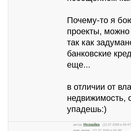
Почему-то я бо
проекты, можно
так как задуман
банковские кре
еще...
в отличии от вл
недвижимость, 
упадешь:)
Незнайка
автор:
(21.07.2008 в 09:
для: xpom
(21.07.2008 в 09:38)