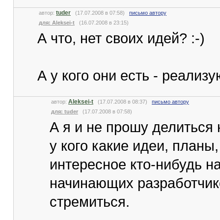
tuder
автор:
(17.07.2008 в 07:58)
письмо автору
для: Aleksei-t
(16.07.2008 в 23:15)
А что, нет своих идей? :-)
А у кого они есть - реализ
Aleksei-t
автор:
(17.07.2008 в 08:37)
письмо автору
для: tuder
(17.07.2008 в 07:58)
А я и не прошу делиться
у кого какие идеи, планы
интересное кто-нибудь н
начинающих разработчик
стремиться.