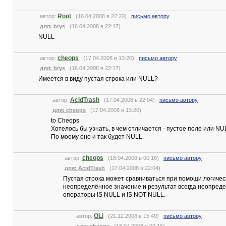
Root
автор:
(16.04.2008 в 22:22)
письмо автору
для: brys
(16.04.2008 в 22:17)
NULL
cheops
автор:
(17.04.2008 в 13:20)
письмо автору
для: brys
(16.04.2008 в 22:17)
Имеется в виду пустая строка или NULL?
AcidTrash
автор:
(17.04.2008 в 22:04)
письмо автору
для: cheops
(17.04.2008 в 13:20)
to Cheops
Хотелось бы узнать, в чем отличается - пустое поле или NU
По моему оно и так будет NULL.
cheops
автор:
(18.04.2008 в 00:16)
письмо автору
для: AcidTrash
(17.04.2008 в 22:04)
Пустая строка может сравниваться при помощи логичес
неопределённое значение и результат всегда неопред
операторы IS NULL и IS NOT NULL.
OLi
автор:
(21.12.2008 в 15:49)
письмо автору