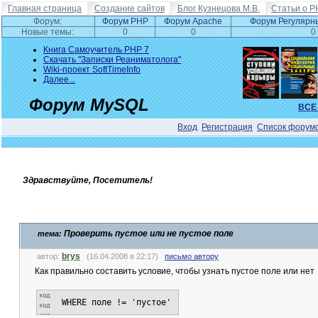
Главная страница
Создание сайтов
Блог Кузнецова М.В.
Статьи о P
Форум:
Форум PHP
Форум Apache
Форум Регулярн
Новые темы:
0
0
0
Книга Самоучитель PHP 7
Скачать "Записки Реаниматолога"
Wiki-проект SoftTimeInfo
Далее...
Форум MySQL
ВСЕ
Вход
Регистрация
Список форум
Здравствуйте, Посетитель!
Проверить пустое или не пустое поле
тема:
brys
автор:
(16.04.2008 в 22:17)
письмо автору
Как правильно составить условие, чтобы узнать пустое поле или нет
WHERE поле != 'пустое'