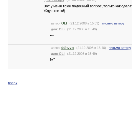
для: cheops
(18.04.2008 в 00:16)
Вот у меня тоже подобный вопрос, только как сдела
Жду ответа!)
OLi
автор:
(21.12.2008 в 15:53)
письмо автору
для: OLi
(21.12.2008 в 15:49)
---
ddhvvn
автор:
(21.12.2008 в 16:40)
письмо автору
для: OLi
(21.12.2008 в 15:49)
!=''
вверх