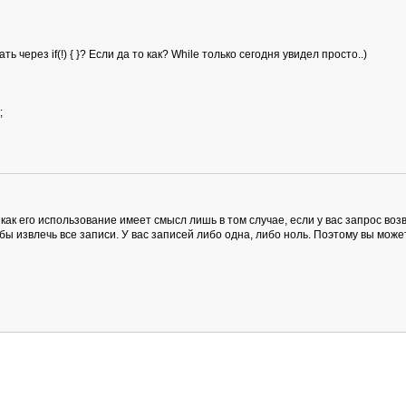
 через if(!) { }? Если да то как? While только сегодня увидел просто..)
;
 как его использование имеет смысл лишь в том случае, если у вас запрос во
ы извлечь все записи. У вас записей либо одна, либо ноль. Поэтому вы може