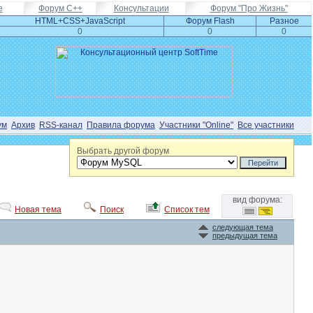
e
Форум С++
Консультации
Форум "Про Жизнь"
HTML+CSS+JavaScript
Форум Flash
Разное
0
0
0
ум
Архив
RSS-канал
Правила форума
Участники "Online"
Все участники
Выбрать другой форум
вид форума:
Новая тема
Поиск
Список тем
следующая тема
предыдущая тема