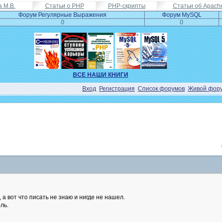
а М.В.
Статьи о PHP
PHP-скрипты
Статьи об Apach
Форум Регулярные Выражения
Форум MySQL
0
0
ВСЕ НАШИ КНИГИ
Вход
Регистрация
Список форумов
Живой фор
а вот что писать не знаю и нигде не нашел.
ль.