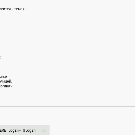
сится к теме) :
;
urce
блицей.
логина?
ERE login=`$login``');