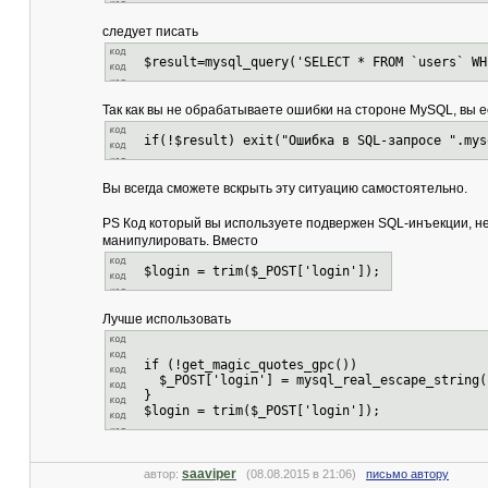
следует писать
$result=mysql_query('SELECT * FROM `users` WH
Так как вы не обрабатываете ошибки на стороне MySQL, вы е
if(!$result) exit("Ошибка в SQL-запросе ".mys
Вы всегда сможете вскрыть эту ситуацию самостоятельно.
PS Код который вы используете подвержен SQL-инъекции, не
манипулировать. Вместо
$login = trim($_POST['login']);
Лучше использовать
if (!get_magic_quotes_gpc())
$_POST['login'] = mysql_real_escape_string(
}
$login = trim($_POST['login']);
saaviper
автор:
(08.08.2015 в 21:06)
письмо автору