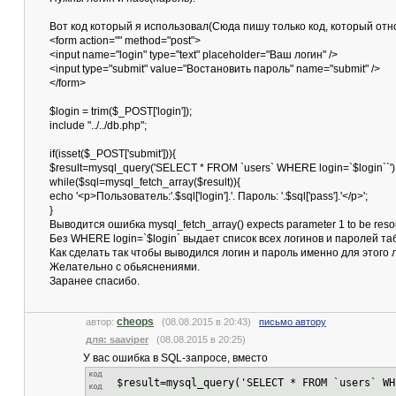
Вот код который я использовал(Сюда пишу только код, который отно
<form action="" method="post">
<input name="login" type="text" placeholder="Ваш логин" />
<input type="submit" value="Востановить пароль" name="submit" />
</form>
$login = trim($_POST['login']);
include "../../db.php";
if(isset($_POST['submit'])){
$result=mysql_query('SELECT * FROM `users` WHERE login=`$login``')
while($sql=mysql_fetch_array($result)){
echo '<p>Пользователь:'.$sql['login'].'. Пароль: '.$sql['pass'].'</p>';
}
Выводится ошибка mysql_fetch_array() expects parameter 1 to be reso
Без WHERE login=`$login` выдает список всех логинов и паролей та
Как сделать так чтобы выводился логин и пароль именно для этого 
Желательно с обьяснениями.
Заранее спасибо.
cheops
автор:
(08.08.2015 в 20:43)
письмо автору
для: saaviper
(08.08.2015 в 20:25)
У вас ошибка в SQL-запросе, вместо
$result=mysql_query('SELECT * FROM `users` WH