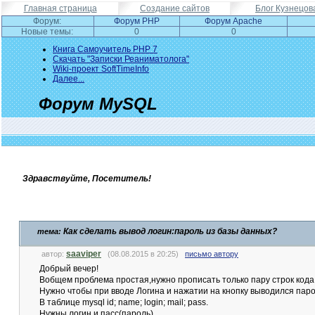
Главная страница
Создание сайтов
Блог Кузнецов
Форум:
Форум PHP
Форум Apache
Новые темы:
0
0
Книга Самоучитель PHP 7
Скачать "Записки Реаниматолога"
Wiki-проект SoftTimeInfo
Далее...
Форум MySQL
Здравствуйте, Посетитель!
Как сделать вывод логин:пароль из базы данных?
тема:
saaviper
автор:
(08.08.2015 в 20:25)
письмо автору
Добрый вечер!
Вобщем проблема простая,нужно прописать только пару строк кода, 
Нужно чтобы при вводе Логина и нажатии на кнопку выводился паро
В таблице mysql id; name; login; mail; pass.
Нужны логин и пасс(пароль).