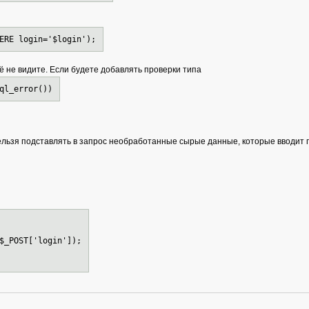
ERE login='$login');
ё не видите. Если будете добавлять проверки типа
ql_error())
льзя подставлять в запрос необработанные сырые данные, которые вводит по
$_POST['login']);