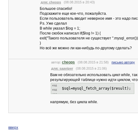
для: cheops
(08.08.2015 в 20:43)
Большое спасибо!
Подскажите еще кое-что, пожалуйста.
Если пользователь вводит неверное имя - это надо писать
P.s. Уже сделал
В while указал $log = 1;
После скобок написал if($log != 1) {
exit("Такого пользователя не существует ".mysql_error())
}
Но всё же можно ли как-нибудь по-другому сделать?
cheops
автор:
(08.08.2015 в 21:58)
письмо автору
для: saaviper
(08.08.2015 в 21:06)
Вам не обязательно использовать цикл while, так
результирующей таблице нужно идти циклом, чтоб
$sql=mysql_fetch_array($result);
напрямую, без цикла while.
вверх