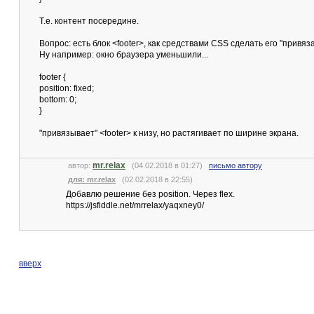
Т.е. контент посередине.
Вопрос: есть блок <footer>, как средствами CSS сделать его "привя
Ну например: окно браузера уменьшили...
footer {
position: fixed;
bottom: 0;
}
"привязывает" <footer> к низу, но растягивает по ширине экрана.
mr.relax
автор:
(04.02.2018 в 01:27)
письмо автору
для: mr.relax
(02.02.2018 в 22:55)
Добавлю решение без position. Через flex.
https://jsfiddle.net/mrrelax/yaqxney0/
вверх