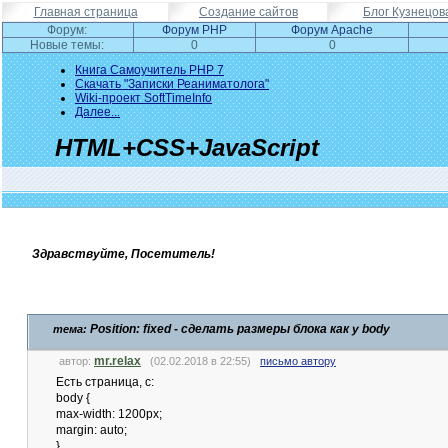
Главная страница
Создание сайтов
Блог Кузнецов
Форум:
Форум PHP
Форум Apache
Новые темы:
0
0
Книга Самоучитель PHP 7
Скачать "Записки Реаниматолога"
Wiki-проект SoftTimeInfo
Далее...
HTML+CSS+JavaScript
Здравствуйте, Посетитель!
Position: fixed - сделать размеры блока как у body
тема:
mr.relax
автор:
(02.02.2018 в 22:55)
письмо автору
Есть страница, c:
body {
max-width: 1200px;
margin: auto;
}