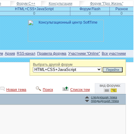
e
Форум С++
Консультации
Форум "Про Жизнь"
HTML+CSS+JavaScript
Форум Flash
Разное
0
0
0
ум
Архив
RSS-канал
Правила форума
Участники "Online"
Все участники
Выбрать другой форум
вид форума:
Новая тема
Поиск
Список тем
следующая тема
предыдущая тема