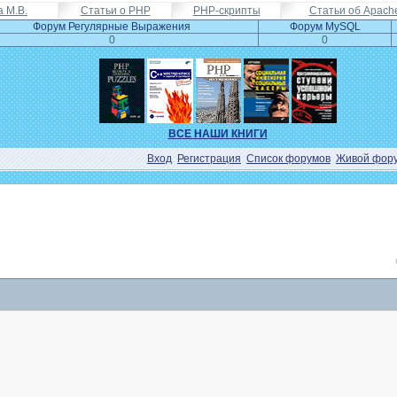
а М.В.
Статьи о PHP
PHP-скрипты
Статьи об Apach
Форум Регулярные Выражения
Форум MySQL
0
0
ВСЕ НАШИ КНИГИ
Вход
Регистрация
Список форумов
Живой фор