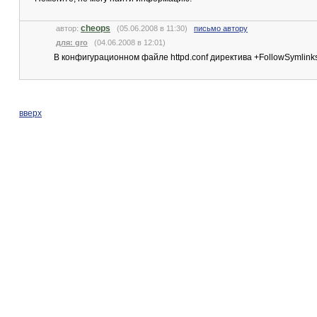
cheops
автор:
(05.06.2008 в 11:30)
письмо автору
для: gro
(04.06.2008 в 12:01)
В конфигурационном файле httpd.conf директива +FollowSymlink
вверх