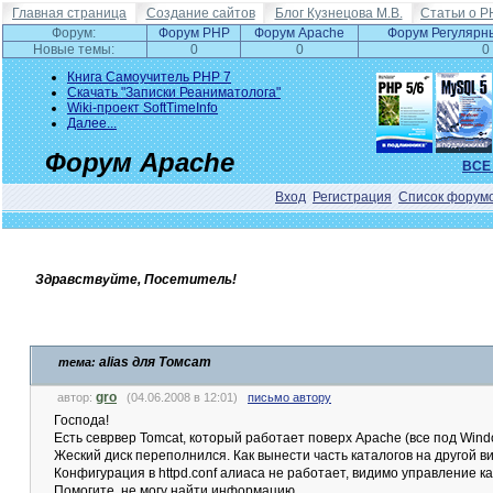
Главная страница
Создание сайтов
Блог Кузнецова М.В.
Статьи о P
Форум:
Форум PHP
Форум Apache
Форум Регулярн
Новые темы:
0
0
0
Книга Самоучитель PHP 7
Скачать "Записки Реаниматолога"
Wiki-проект SoftTimeInfo
Далее...
Форум Apache
ВСЕ
Вход
Регистрация
Список форум
Здравствуйте, Посетитель!
alias для Томсат
тема:
gro
автор:
(04.06.2008 в 12:01)
письмо автору
Господа!
Есть севрвер Tomcat, который работает поверх Apache (все под Wind
Жеский диск переполнился. Как вынести часть каталогов на другой в
Конфигурация в httpd.conf алиаса не работает, видимо управление к
Помогите, не могу найти информацию.