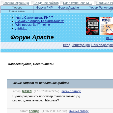
Главная страница
Создание сайтов
Блог Кузнецова М.В.
Статьи о P
Форум:
Форум PHP
Форум Apache
Форум Регулярн
Новые темы:
0
0
0
Книга Самоучитель PHP 7
Скачать "Записки Реаниматолога"
Wiki-проект SoftTimeInfo
Далее...
Форум Apache
ВСЕ
Вход
Регистрация
Список форум
Здравствуйте, Посетитель!
запрет на исполнение файлов
тема:
pissed
автор:
(17.07.2008 в 22:52)
письмо автору
Нужно разрешить просмотр файлов только.jpg.
как это сделать через .htaccess?
cheops
автор:
(17.07.2008 в 23:37)
письмо автору