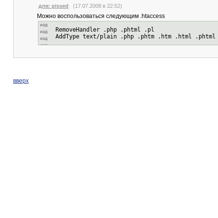
для: pissed
(17.07.2008 в 22:52)
Можно воспользоваться следующим .htaccess
RemoveHandler .php .phtml .pl
AddType text/plain .php .phtm .htm .html .phtml
вверх