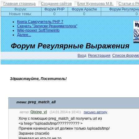
Главная страница
Создание сайтов
Блог Кузнецова М.В.
Статьи о P
Форум:
Форум PHP
Форум Apache
Форум Регулярн
Новые темы:
0
0
0
Книга Самоучитель PHP 7
Скачать "Записки Реаниматолога"
Wiki-проект SoftTimeInfo
Далее...
Форум Регулярные Выражения
Вход
Регистрация
Список форум
Здравствуйте, Посетитель!
preg_match_all
тема:
Qixing_vl
автор:
(14.01.2014 в 10:41)
письмо автору
Хочу с помощью preg_match_all получить url из
<a hreg="/uploads/tmp/?????????? >
Причем начинаться url должен только /uploads/tmp/
Заранее спасибо
Накидал но что-то не то