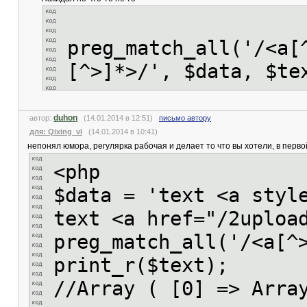
preg_match_all('/<a[
[^>]*>/', $data, $te
duhon
автор:
(14.01.2014 в 12:51)
письмо автору
для: Qixing_vl
(14.01.2014 в 10:41)
непонял юмора, регулярка рабочая и делает то что вы хотели, в первой
<php
$data = 'text <a styl
text <a href="/2uploa
preg_match_all('/<a[^
print_r($text);
//Array ( [0] => Arra