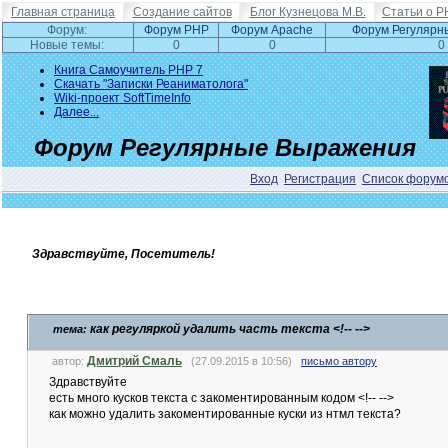
Главная страница
Создание сайтов
Блог Кузнецова М.В.
Статьи о P
Форум:
Форум PHP
Форум Apache
Форум Регулярн
Новые темы:
0
0
0
Книга Самоучитель PHP 7
Скачать "Записки Реаниматолога"
Wiki-проект SoftTimeInfo
Далее...
Форум Регулярные Выражения
Вход
Регистрация
Список форум
Здравствуйте, Посетитель!
как регуляркой удалить часть текста <!-- -->
тема:
Дмитрий Смаль
автор:
(27.09.2015 в 10:56)
письмо автору
Здравствуйте
есть много кусков текста с закоментированным кодом <!-- -->
как можно удалить закоментированные куски из нтмл текста?