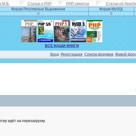
а М.В.
Статьи о PHP
PHP-скрипты
Статьи об Apach
Форум Регулярные Выражения
Форум MySQL
0
0
ВСЕ НАШИ КНИГИ
Вход
Регистрация
Список форумов
Живой фор
тер идёт на перезагрузку.