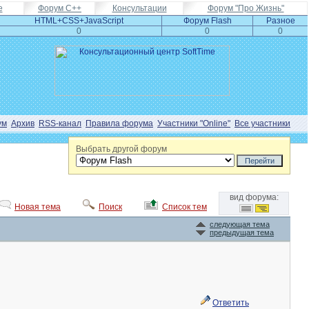
e
Форум С++
Консультации
Форум "Про Жизнь"
HTML+CSS+JavaScript
Форум Flash
Разное
0
0
0
ум
Архив
RSS-канал
Правила форума
Участники "Online"
Все участники
Выбрать другой форум
вид форума:
Новая тема
Поиск
Список тем
следующая тема
предыдущая тема
Ответить