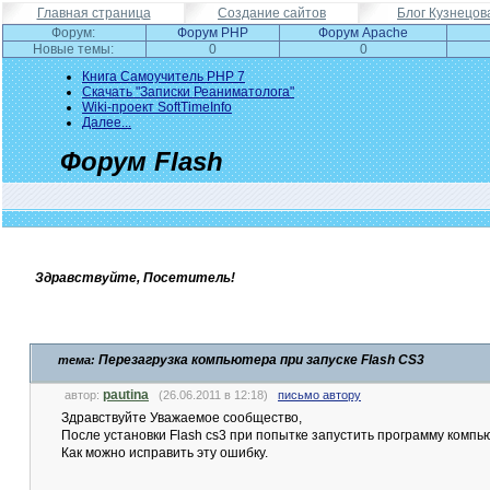
Главная страница
Создание сайтов
Блог Кузнецов
Форум:
Форум PHP
Форум Apache
Новые темы:
0
0
Книга Самоучитель PHP 7
Скачать "Записки Реаниматолога"
Wiki-проект SoftTimeInfo
Далее...
Форум Flash
Здравствуйте, Посетитель!
Перезагрузка компьютера при запуске Flash CS3
тема:
pautina
автор:
(26.06.2011 в 12:18)
письмо автору
Здравствуйте Уважаемое сообщество,
После установки Flash cs3 при попытке запустить программу компью
Как можно исправить эту ошибку.