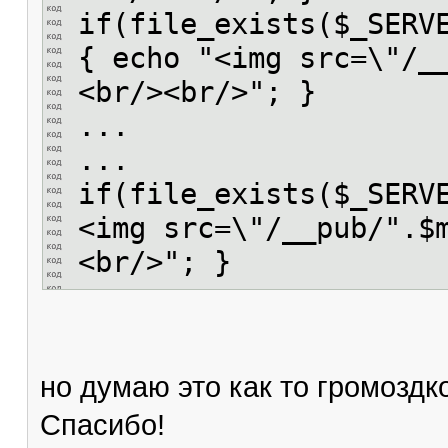
if(file_exists($_SERV
{ echo "<img src=\"/_
<br/><br/>"; }
...
...
if(file_exists($_SERV
<img src=\"/__pub/".$
<br/>"; }
но думаю это как то громозд
Спасибо!