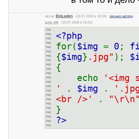
BinLaden
автор:
(18.07.2008 в 18:34)
письмо автору
для: AN
(18.07.2008 в 18:23)
<?php
for(
$img
=
0
;
f
{
$img
}
.jpg"
);
$
{
echo
'<img 
'
.
$img
.
'.jp
<br />'
.
"\r\n
}
?>