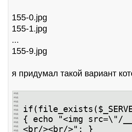
155-0.jpg
155-1.jpg
...
155-9.jpg
я придумал такой вариант ко
if(file_exists($_SERV
{ echo "<img src=\"/_
<br/><br/>"; }