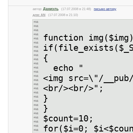
Даниэль
автор:
(17.07.2008 в 21:48)
письмо автору
для: AN
(17.07.2008 в 21:10)
function img($img
if(file_exists($_
{
echo "
<img src=\"/__pub
<br/><br/>";
}
}
$count=10;
for($i=0; $i<$cou