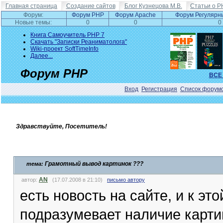
Главная страница
Создание сайтов
Блог Кузнецова М.В.
Статьи о P
Форум:
Форум PHP
Форум Apache
Форум Регулярн
Новые темы:
0
0
0
Книга Самоучитель PHP 7
Скачать "Записки Реаниматолога"
Wiki-проект SoftTimeInfo
Далее...
Форум PHP
ВСЕ
Вход
Регистрация
Список форум
Здравствуйте, Посетитель!
Грамотный вывод картинок ???
тема:
AN
автор:
(17.07.2008 в 21:10)
письмо автору
есть новость на сайте, и к эт
подразумевает наличие картин