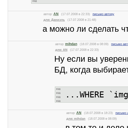
AN
автор:
(17.07.2008 в 22:33)
письмо автору
для: Даниэль
(17.07.2008 в 21:48)
а можно ли сделать ч
mihdan
автор:
(18.07.2008 в 08:09)
письмо авт
для: AN
(17.07.2008 в 22:33)
Ну если вы уверен
БД, когда выбирае
...WHERE `im
AN
автор:
(18.07.2008 в 18:23)
письмо 
для: mihdan
(18.07.2008 в 08:09)
в том то и дело