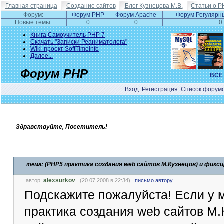
Главная страница
Создание сайтов
Блог Кузнецова М.В.
Статьи о P
Форум:
Форум PHP
Форум Apache
Форум Регулярн
Новые темы:
0
0
0
Книга Самоучитель PHP 7
Скачать "Записки Реаниматолога"
Wiki-проект SoftTimeInfo
Далее...
Форум PHP
ВСЕ
Вход
Регистрация
Список форум
Здравствуйте, Посетитель!
(PHP5 практика создания web сайтов М.Кузнецов) и фикс
тема:
alexsurkov
автор:
(20.07.2008 в 22:34)
письмо автору
Подскажите пожалуйста! Если у 
практика создания web сайтов М