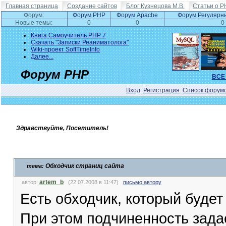
Главная страница
Создание сайтов
Блог Кузнецова М.В.
Статьи о P
Форум:
Форум PHP
Форум Apache
Форум Регулярн
Новые темы:
0
0
0
Книга Самоучитель PHP 7
Скачать "Записки Реаниматолога"
Wiki-проект SoftTimeInfo
Далее...
Форум PHP
ВСЕ
Вход
Регистрация
Список форум
Здравствуйте, Посетитель!
Обходчик страниц сайта
тема:
artem_b
автор:
(22.07.2008 в 11:47)
письмо автору
Есть обходчик, который будет
При этом подчиненность зада