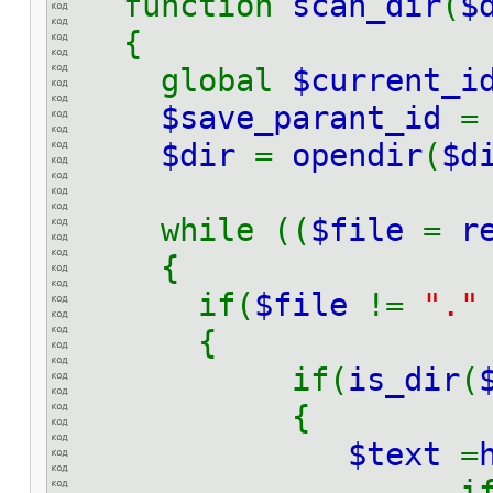
function
scan_dir
(
$
{
global
$current_i
$save_parant_id
$dir
=
opendir
(
$d
while ((
$file
=
r
{
if(
$file
!=
".
{
if(
is_dir
(
{
$text
=
if (emp