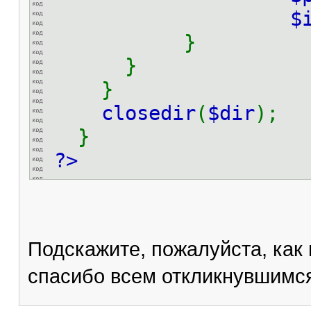
$
}
}
}
closedir
(
$dir
);
}
?>
Подскажите, пожалуйста, как
спасибо всем откликнувшимс