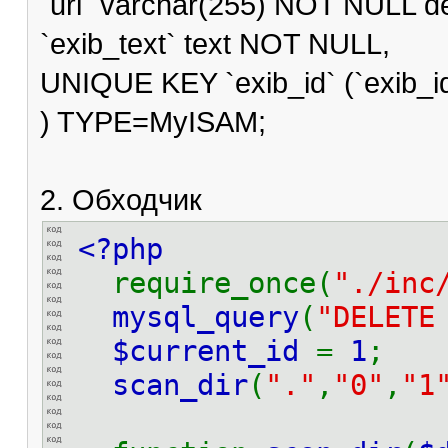
`url` varchar(255) NOT NULL def
`exib_text` text NOT NULL,
UNIQUE KEY `exib_id` (`exib_id
) TYPE=MyISAM;
2. Обходчик
<?php
require_once(
"./inc
mysql_query
(
"DELETE
$current_id
=
1
;
scan_dir
(
"."
,
"0"
,
"1