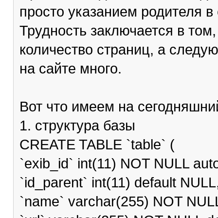
просто указанием родителя в
Трудность заключается в том,
количество страниц, а следу
на сайте много.
Вот что имеем на сегодняшни
1. структура базы
CREATE TABLE `table` (
`exib_id` int(11) NOT NULL aut
`id_parent` int(11) default NULL
`name` varchar(255) NOT NULL d