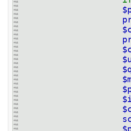
$
p
$
p
$
$
$
$
$
$
$
s
$